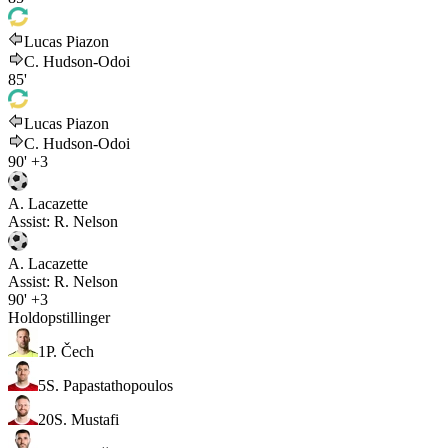
Lucas Piazon
C. Hudson-Odoi
85'
Lucas Piazon
C. Hudson-Odoi
90'
+3
A. Lacazette
Assist:
R. Nelson
A. Lacazette
Assist:
R. Nelson
90'
+3
Holdopstillinger
1
P. Čech
5
S. Papastathopoulos
20
S. Mustafi