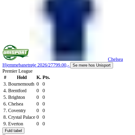
Chelsea
Hjemmebanetrøje 2026/27
799.00,-
Se mere hos Unisport
Premier League
#
Hold
K.
Pts.
3.
Bournemouth
0
0
4.
Brentford
0
0
5.
Brighton
0
0
6.
Chelsea
0
0
7.
Coventry
0
0
8.
Crystal Palace
0
0
9.
Everton
0
0
Fuld tabel