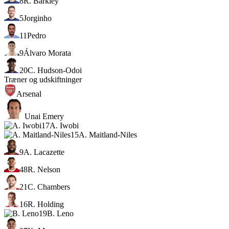
8
R. Barkley
5
Jorginho
11
Pedro
9
Álvaro Morata
20
C. Hudson-Odoi
Træner og udskiftninger
Arsenal
Unai Emery
17
A. Iwobi
15
A. Maitland-Niles
9
A. Lacazette
48
R. Nelson
21
C. Chambers
16
R. Holding
19
B. Leno