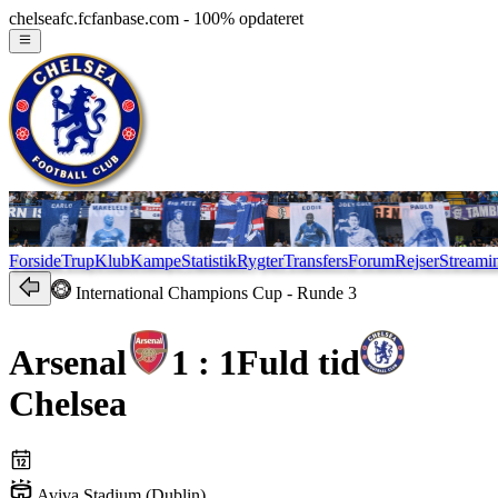
chelseafc.fcfanbase.com - 100% opdateret
Forside
Trup
Klub
Kampe
Statistik
Rygter
Transfers
Forum
Rejser
Streami
International Champions Cup
- Runde 3
Arsenal
1 : 1
Fuld tid
Chelsea
Aviva Stadium (Dublin)