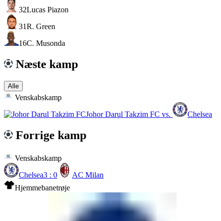
32
Lucas Piazon
31
R. Green
16
C. Musonda
Næste kamp
Alle
Venskabskamp
Johor Darul Takzim FC
vs.
Chelsea
Forrige kamp
Venskabskamp
Chelsea
3 : 0
AC Milan
Hjemmebanetrøje