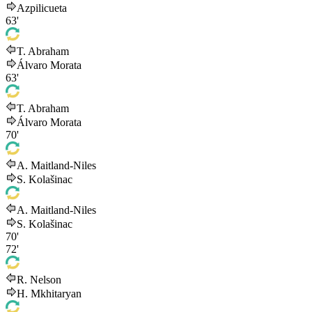
Azpilicueta
63'
T. Abraham
Álvaro Morata
63'
T. Abraham
Álvaro Morata
70'
A. Maitland-Niles
S. Kolašinac
A. Maitland-Niles
S. Kolašinac
70'
72'
R. Nelson
H. Mkhitaryan