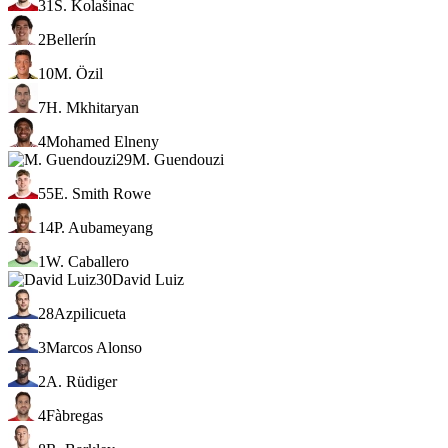
31
S. Kolašinac
2
Bellerín
10
M. Özil
7
H. Mkhitaryan
4
Mohamed Elneny
29
M. Guendouzi
55
E. Smith Rowe
14
P. Aubameyang
1
W. Caballero
30
David Luiz
28
Azpilicueta
3
Marcos Alonso
2
A. Rüdiger
4
Fàbregas