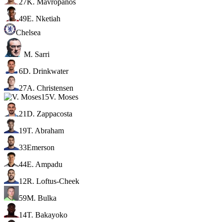
27
K. Mavropanos
49
E. Nketiah
Chelsea
M. Sarri
6
D. Drinkwater
27
A. Christensen
15
V. Moses
21
D. Zappacosta
19
T. Abraham
33
Emerson
44
E. Ampadu
12
R. Loftus-Cheek
59
M. Bulka
14
T. Bakayoko