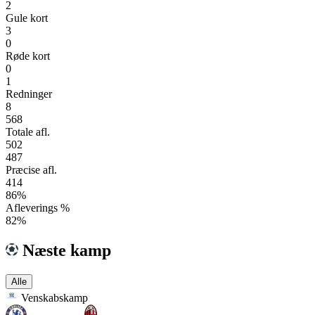
2
Gule kort
3
0
Røde kort
0
1
Redninger
8
568
Totale afl.
502
487
Præcise afl.
414
86%
Afleverings %
82%
Næste kamp
Alle
Venskabskamp