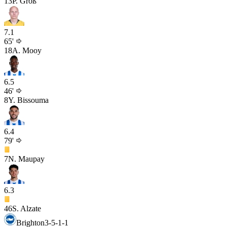
13
P. Groß
7.1
65'
18
A. Mooy
6.5
46'
8
Y. Bissouma
6.4
79'
7
N. Maupay
6.3
46
S. Alzate
Brighton
3-5-1-1