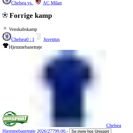
Chelsea
vs.
AC Milan
Forrige kamp
Venskabskamp
Chelsea
0 : 1
Juventus
Hjemmebanetrøje
Chelsea
Hjemmebanetrøje 2026/27
799.00,-
Se mere hos Unisport