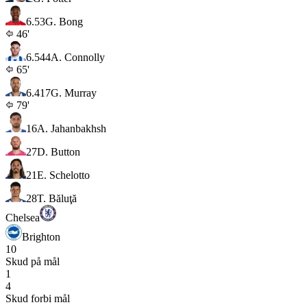
6.5
3
G. Bong
46'
6.5
44
A. Connolly
65'
6.4
17
G. Murray
79'
16
A. Jahanbakhsh
27
D. Button
21
E. Schelotto
28
T. Băluţă
Chelsea
Brighton
10
Skud på mål
1
4
Skud forbi mål