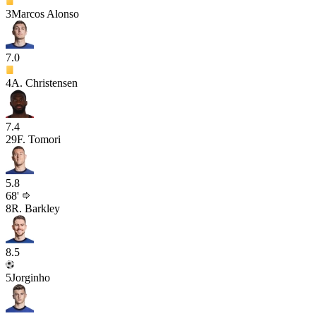
3
Marcos Alonso
7.0
4
A. Christensen
7.4
29
F. Tomori
5.8
68'
8
R. Barkley
8.5
5
Jorginho