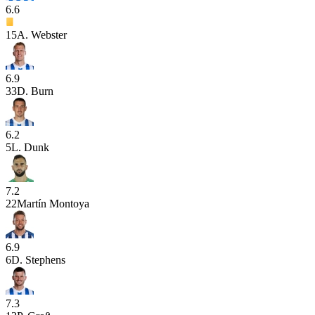
6.6
15
A. Webster
6.9
33
D. Burn
6.2
5
L. Dunk
7.2
22
Martín Montoya
6.9
6
D. Stephens
7.3