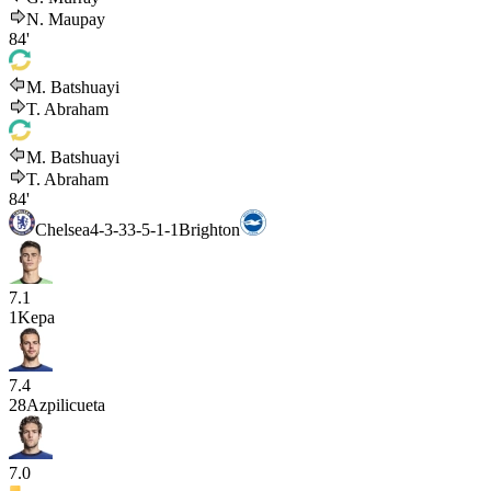
N. Maupay
84'
M. Batshuayi
T. Abraham
M. Batshuayi
T. Abraham
84'
Chelsea
4-3-3
3-5-1-1
Brighton
7.1
1
Kepa
7.4
28
Azpilicueta
7.0