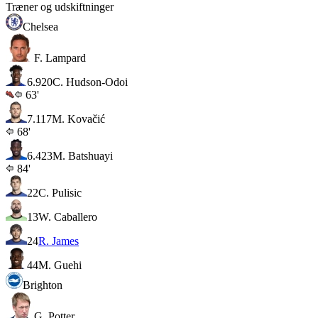
Træner og udskiftninger
Chelsea
F. Lampard
6.9
20
C. Hudson-Odoi
63'
7.1
17
M. Kovačić
68'
6.4
23
M. Batshuayi
84'
22
C. Pulisic
13
W. Caballero
24
R. James
44
M. Guehi
Brighton
G. Potter