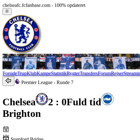
chelseafc.fcfanbase.com - 100% opdateret
Forside
Trup
Klub
Kampe
Statistik
Rygter
Transfers
Forum
Rejser
Streami
Premier League
- Runde 7
Chelsea
2 : 0
Fuld tid
Brighton
Stamford Bridge