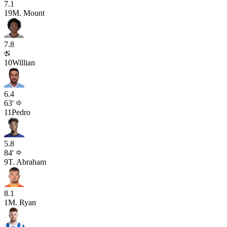
7.1
19
M. Mount
7.8
10
Willian
6.4
63'
11
Pedro
5.8
84'
9
T. Abraham
8.1
1
M. Ryan