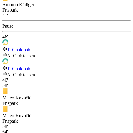
Antonio Rüdiger
Frispark
41'
Pause
46'
T. Chalobah
A. Christensen
T. Chalobah
A. Christensen
46'
58'
Mateo Kovačić
Frispark
Mateo Kovačić
Frispark
58'
64'