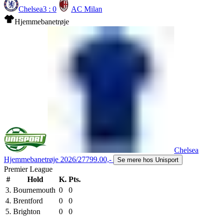
Chelsea
3 : 0
AC Milan
Hjemmebanetrøje
Chelsea
Hjemmebanetrøje 2026/27
799.00,-
Se mere hos Unisport
Premier League
#
Hold
K.
Pts.
3.
Bournemouth
0
0
4.
Brentford
0
0
5.
Brighton
0
0