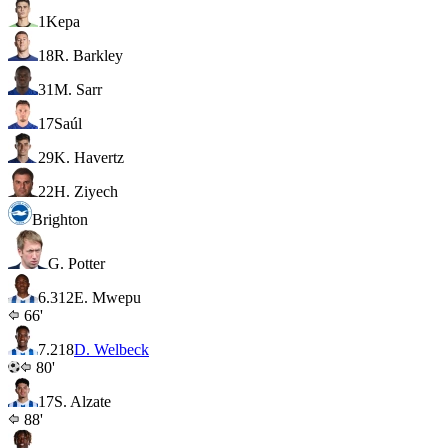
1
Kepa
18
R. Barkley
31
M. Sarr
17
Saúl
29
K. Havertz
22
H. Ziyech
Brighton
G. Potter
6.3
12
E. Mwepu
66'
7.2
18
D. Welbeck
80'
17
S. Alzate
88'