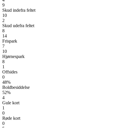
9
Skud indefra feltet
10
2
Skud udefra feltet
8
14
Frispark
7
10
Hjørnespark
8
1
Offsides
0
48%
Boldbesiddelse
52%
4
Gule kort
1
0
Røde kort
0