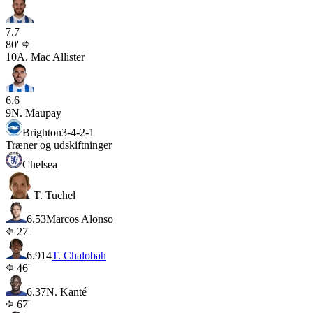
7.7
80'
10
A. Mac Allister
6.6
9
N. Maupay
Brighton
3-4-2-1
Træner og udskiftninger
Chelsea
T. Tuchel
6.5
3
Marcos Alonso
27'
6.9
14
T. Chalobah
46'
6.3
7
N. Kanté
67'