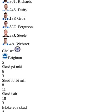
30
T. Richards
24
S. Duffy
13
P. Groß
58
E. Ferguson
23
J. Steele
4
A. Webster
Chelsea
Brighton
5
Skud på mål
6
3
Skud forbi mål
8
11
Skud i alt
18
3
Blokerede skud
4