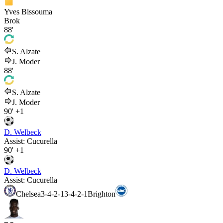
Yves Bissouma
Brok
88'
S. Alzate
J. Moder
88'
S. Alzate
J. Moder
90'
+1
D. Welbeck
Assist:
Cucurella
90'
+1
D. Welbeck
Assist:
Cucurella
Chelsea
3-4-2-1
3-4-2-1
Brighton