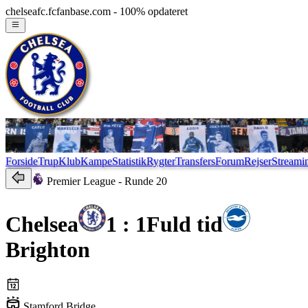
chelseafc.fcfanbase.com - 100% opdateret
Forside
Trup
Klub
Kampe
Statistik
Rygter
Transfers
Forum
Rejser
Streami
Premier League
- Runde 20
Chelsea
1 : 1
Fuld tid
Brighton
Stamford Bridge