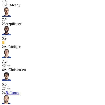
7.5
16
É. Mendy
7.5
28
Azpilicueta
6.9
2
A. Rüdiger
7.2
46'
4
A. Christensen
6.6
27'
24
R. James