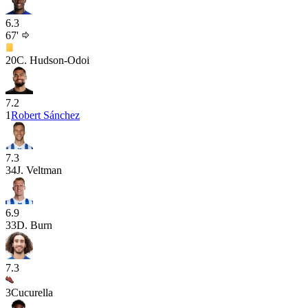
6.3
67'
20
C. Hudson-Odoi
7.2
1
Robert Sánchez
7.3
34
J. Veltman
6.9
33
D. Burn
7.3
3
Cucurella