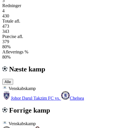
5
Redninger
4
430
Totale afl.
473
343
Præcise afl.
379
80%
Afleverings %
80%
Næste kamp
Alle
Venskabskamp
Johor Darul Takzim FC
vs.
Chelsea
Forrige kamp
Venskabskamp