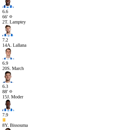
6.6
66'
2
T. Lamptey
7.2
14
A. Lallana
6.9
20
S. March
6.3
88'
15
J. Moder
7.9
8
Y. Bissouma