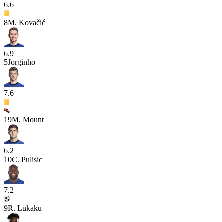
6.6
8
M. Kovačić
6.9
5
Jorginho
7.6
19
M. Mount
6.2
10
C. Pulisic
7.2
9
R. Lukaku