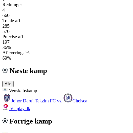
Redninger
4
660
Totale afl.
285
570
Præcise afl.
197
86%
Afleverings %
69%
Næste kamp
Alle
Venskabskamp
Johor Darul Takzim FC
vs.
Chelsea
Viaplay.dk
Forrige kamp