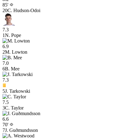
85'
20
C. Hudson-Odoi
7.3
1
N. Pope
6.9
2
M. Lowton
7.0
6
B. Mee
7.3
5
J. Tarkowski
7.5
3
C. Taylor
6.6
70'
7
J. Guðmunds­son