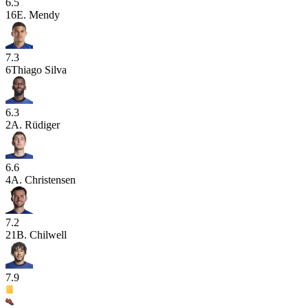
6.5
16
E. Mendy
7.3
6
Thiago Silva
6.3
2
A. Rüdiger
6.6
4
A. Christensen
7.2
21
B. Chilwell
7.9