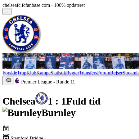
chelseafc.fcfanbase.com - 100% opdateret
Forside
Trup
Klub
Kampe
Statistik
Rygter
Transfers
Forum
Rejser
Streami
Premier League
- Runde 11
Chelsea
1 : 1
Fuld tid
Burnley
Stamford Bridge