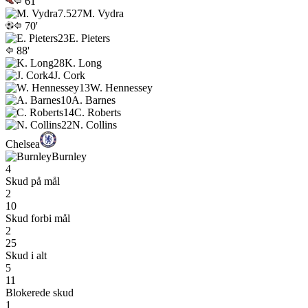
61'
7.5
27
M. Vydra
70'
23
E. Pieters
88'
28
K. Long
4
J. Cork
13
W. Hennessey
10
A. Barnes
14
C. Roberts
22
N. Collins
Chelsea
Burnley
4
Skud på mål
2
10
Skud forbi mål
2
25
Skud i alt
5
11
Blokerede skud
1