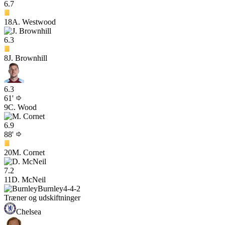
6.7
18
A. Westwood
6.3
8
J. Brownhill
6.3
61'
9
C. Wood
6.9
88'
20
M. Cornet
7.2
11
D. McNeil
Burnley
4-4-2
Træner og udskiftninger
Chelsea