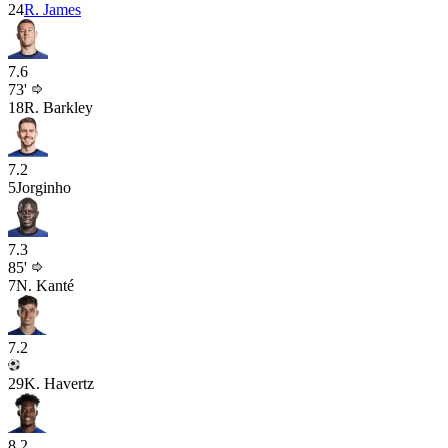
24
R. James
7.6
73'
18
R. Barkley
7.2
5
Jorginho
7.3
85'
7
N. Kanté
7.2
29
K. Havertz
8.2