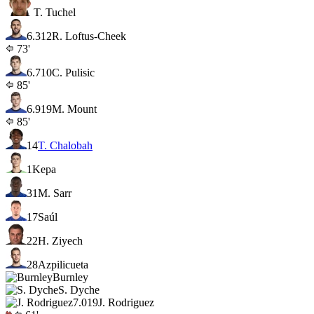
T. Tuchel
6.3
12
R. Loftus-Cheek
73'
6.7
10
C. Pulisic
85'
6.9
19
M. Mount
85'
14
T. Chalobah
1
Kepa
31
M. Sarr
17
Saúl
22
H. Ziyech
28
Azpilicueta
Burnley
S. Dyche
7.0
19
J. Rodriguez