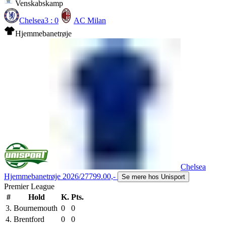
Venskabskamp
Chelsea
3 : 0
AC Milan
Hjemmebanetrøje
Chelsea
Hjemmebanetrøje 2026/27
799.00,-
Se mere hos Unisport
Premier League
#
Hold
K.
Pts.
3.
Bournemouth
0
0
4.
Brentford
0
0