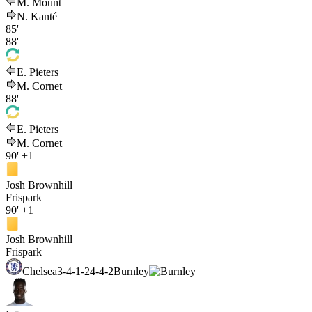
M. Mount
N. Kanté
85'
88'
E. Pieters
M. Cornet
88'
E. Pieters
M. Cornet
90'
+1
Josh Brownhill
Frispark
90'
+1
Josh Brownhill
Frispark
Chelsea
3-4-1-2
4-4-2
Burnley