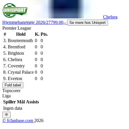
Chelsea
Hjemmebanetrøje 2026/27
799.00,-
Se mere hos Unisport
Premier League
#
Hold
K.
Pts.
3.
Bournemouth
0
0
4.
Brentford
0
0
5.
Brighton
0
0
6.
Chelsea
0
0
7.
Coventry
0
0
8.
Crystal Palace
0
0
9.
Everton
0
0
Fuld tabel
Topscorer
Liga
Spiller
Mål
Assists
Ingen data
© fcfanbase.com
2026