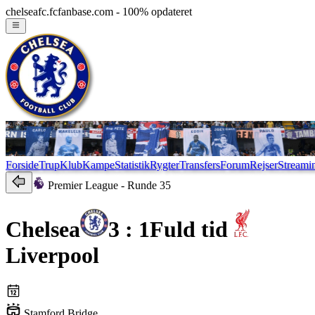
chelseafc.fcfanbase.com - 100% opdateret
Forside
Trup
Klub
Kampe
Statistik
Rygter
Transfers
Forum
Rejser
Streami
Premier League
- Runde 35
Chelsea
3 : 1
Fuld tid
Liverpool
Stamford Bridge