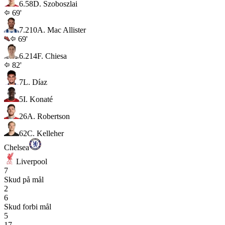
6.5
8
D. Szoboszlai
69'
7.2
10
A. Mac Allister
69'
6.2
14
F. Chiesa
82'
7
L. Díaz
5
I. Konaté
26
A. Robertson
62
C. Kelleher
Chelsea
Liverpool
7
Skud på mål
2
6
Skud forbi mål
5
17