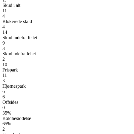
Skud i alt
11
4
Blokerede skud
4
14
Skud indefra feltet
9
3
Skud udefra feltet
2
10
Frispark
11
3
Hjørnespark
6
6
Offsides
0
35%
Boldbesiddelse
65%
2