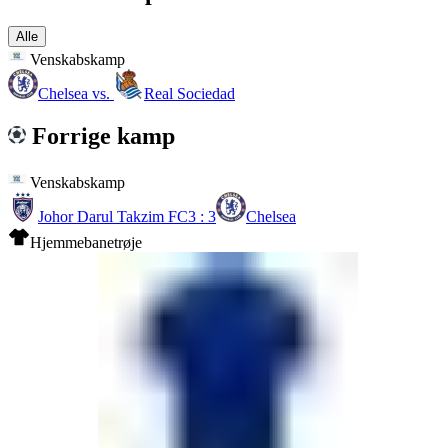
Alle
Venskabskamp
Chelsea
vs.
Real Sociedad
Forrige kamp
Venskabskamp
Johor Darul Takzim FC
3 : 3
Chelsea
Hjemmebanetrøje