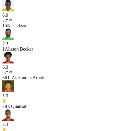
6.9
72'
15
N. Jackson
7.3
1
Alisson Becker
6.3
57'
66
T. Alexander-Arnold
5.9
78
J. Quansah
7.3