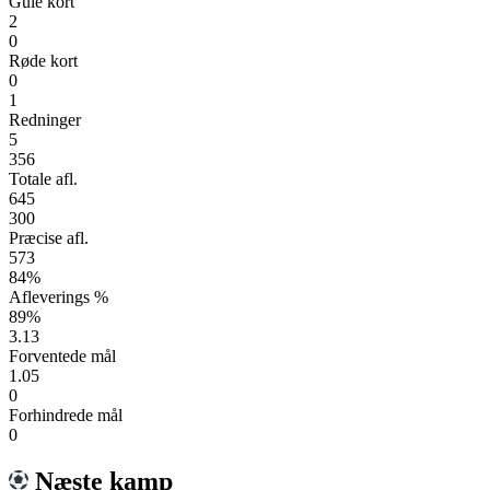
Gule kort
2
0
Røde kort
0
1
Redninger
5
356
Totale afl.
645
300
Præcise afl.
573
84%
Afleverings %
89%
3.13
Forventede mål
1.05
0
Forhindrede mål
0
Næste kamp