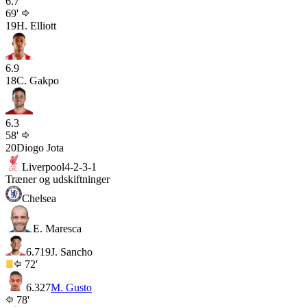
6.7
69'
19
H. Elliott
6.9
18
C. Gakpo
6.3
58'
20
Diogo Jota
Liverpool
4-2-3-1
Træner og udskiftninger
Chelsea
E. Maresca
6.7
19
J. Sancho
72'
6.3
27
M. Gusto
78'