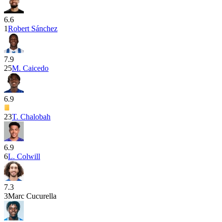
6.6
1
Robert Sánchez
7.9
25
M. Caicedo
6.9
23
T. Chalobah
6.9
6
L. Colwill
7.3
3
Marc Cucurella