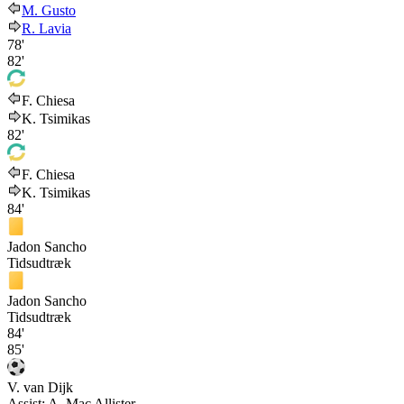
M. Gusto
R. Lavia
78'
82'
F. Chiesa
K. Tsimikas
82'
F. Chiesa
K. Tsimikas
84'
Jadon Sancho
Tidsudtræk
Jadon Sancho
Tidsudtræk
84'
85'
V. van Dijk
Assist:
A. Mac Allister