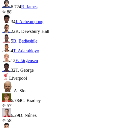
6.7
24
R. James
88'
34
J. Acheampong
22
K. Dewsbury-Hall
5
B. Badiashile
4
T. Adarabioyo
12
F. Jørgensen
32
T. George
Liverpool
A. Slot
6.7
84
C. Bradley
57'
6.2
9
D. Núñez
58'