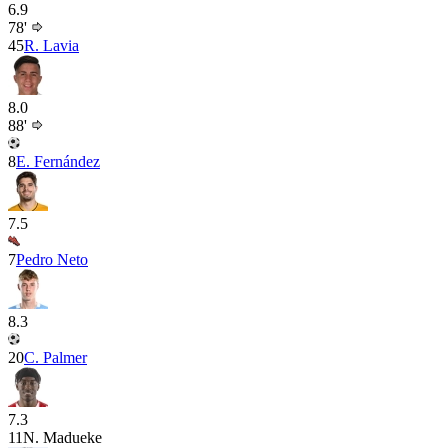
6.9
78'
45
R. Lavia
8.0
88'
8
E. Fernández
7.5
7
Pedro Neto
8.3
20
C. Palmer
7.3
11
N. Madueke