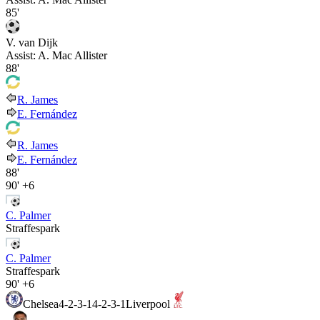
85'
V. van Dijk
Assist:
A. Mac Allister
88'
R. James
E. Fernández
R. James
E. Fernández
88'
90'
+6
C. Palmer
Straffespark
C. Palmer
Straffespark
90'
+6
Chelsea
4-2-3-1
4-2-3-1
Liverpool