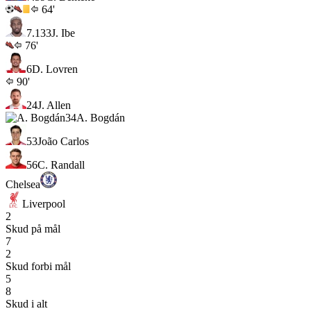
64'
7.1
33
J. Ibe
76'
6
D. Lovren
90'
24
J. Allen
34
A. Bogdán
53
João Carlos
56
C. Randall
Chelsea
Liverpool
2
Skud på mål
7
2
Skud forbi mål
5
8
Skud i alt