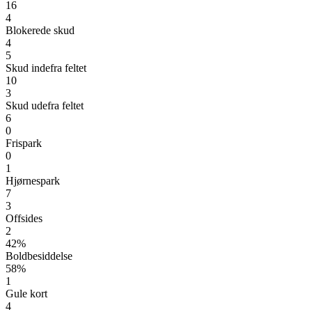
16
4
Blokerede skud
4
5
Skud indefra feltet
10
3
Skud udefra feltet
6
0
Frispark
0
1
Hjørnespark
7
3
Offsides
2
42%
Boldbesiddelse
58%
1
Gule kort
4