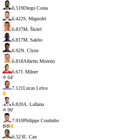
6.5
19
Diego Costa
6.4
22
S. Mignolet
6.8
37
M. Škrtel
6.8
17
M. Sakho
6.9
2
N. Clyne
6.8
18
Alberto Moreno
6.6
7
J. Milner
64'
7.1
21
Lucas Leiva
6.8
20
A. Lallana
90'
7.9
10
Philippe Coutinho
6.5
23
E. Can