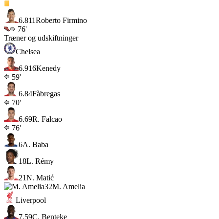
6.8
11
Roberto Firmino
76'
Træner og udskiftninger
Chelsea
6.9
16
Kenedy
59'
6.8
4
Fàbregas
70'
6.6
9
R. Falcao
76'
6
A. Baba
18
L. Rémy
21
N. Matić
32
M. Amelia
Liverpool
7.5
9
C. Benteke