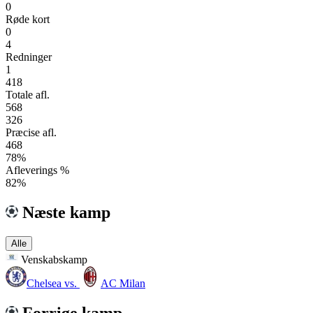
0
Røde kort
0
4
Redninger
1
418
Totale afl.
568
326
Præcise afl.
468
78%
Afleverings %
82%
Næste kamp
Alle
Venskabskamp
Chelsea
vs.
AC Milan
Forrige kamp