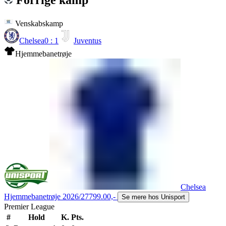
Venskabskamp
Chelsea
0 : 1
Juventus
Hjemmebanetrøje
Chelsea
Hjemmebanetrøje 2026/27
799.00,-
Se mere hos Unisport
Premier League
#
Hold
K.
Pts.