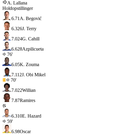
A. Lallana
Holdopstillinger
6.7
1
A. Begović
6.3
26
J. Terry
7.0
24
G. Cahill
6.6
28
Azpilicueta
76'
6.0
5
K. Zouma
7.1
12
J. Obi Mikel
70'
7.0
22
Willian
7.8
7
Ramires
6.3
10
E. Hazard
59'
6.9
8
Oscar