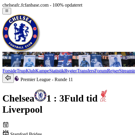
chelseafc.fcfanbase.com - 100% opdateret
Forside
Trup
Klub
Kampe
Statistik
Rygter
Transfers
Forum
Rejser
Streami
Premier League
- Runde 11
Chelsea
1 : 3
Fuld tid
Liverpool
Stamford Bridge