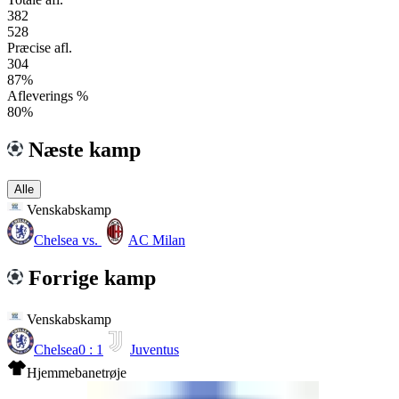
382
528
Præcise afl.
304
87%
Afleverings %
80%
Næste kamp
Alle
Venskabskamp
Chelsea
vs.
AC Milan
Forrige kamp
Venskabskamp
Chelsea
0 : 1
Juventus
Hjemmebanetrøje