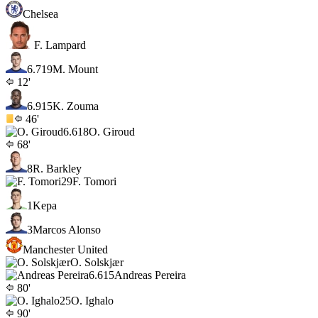
Chelsea
F. Lampard
6.7
19
M. Mount
12'
6.9
15
K. Zouma
46'
6.6
18
O. Giroud
68'
8
R. Barkley
29
F. Tomori
1
Kepa
3
Marcos Alonso
Manchester United
O. Solskjær
6.6
15
Andreas Pereira
80'
25
O. Ighalo
90'