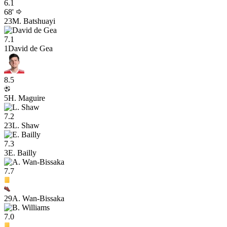
6.1
68'
23
M. Batshuayi
7.1
1
David de Gea
8.5
5
H. Maguire
7.2
23
L. Shaw
7.3
3
E. Bailly
7.7
29
A. Wan-Bissaka
7.0