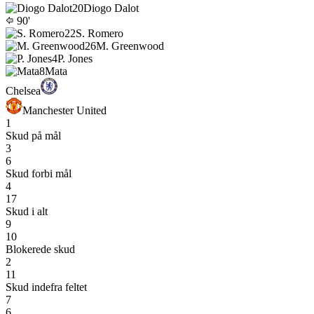
20
Diogo Dalot
90'
22
S. Romero
26
M. Greenwood
4
P. Jones
8
Mata
Chelsea
Manchester United
1
Skud på mål
3
6
Skud forbi mål
4
17
Skud i alt
9
10
Blokerede skud
2
11
Skud indefra feltet
7
6