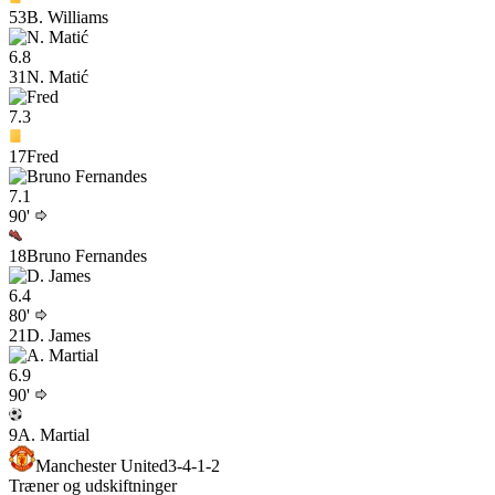
53
B. Williams
6.8
31
N. Matić
7.3
17
Fred
7.1
90'
18
Bruno Fernandes
6.4
80'
21
D. James
6.9
90'
9
A. Martial
Manchester United
3-4-1-2
Træner og udskiftninger