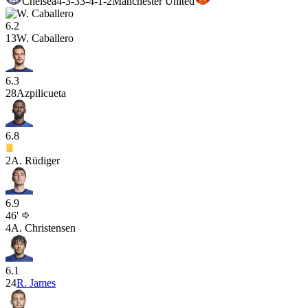
Chelsea
4-3-3
3-4-1-2
Manchester United
6.2
13
W. Caballero
6.3
28
Azpilicueta
6.8
2
A. Rüdiger
6.9
46'
4
A. Christensen
6.1
24
R. James