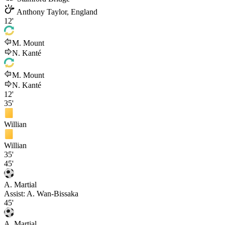
Anthony Taylor, England
12'
M. Mount
N. Kanté
M. Mount
N. Kanté
12'
35'
Willian
Willian
35'
45'
A. Martial
Assist:
A. Wan-Bissaka
45'
A. Martial