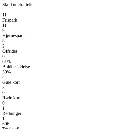
Skud udefra feltet
2
11
Frispark
11
9
Hjørnespark
8
2
Offsides
0
61%
Boldbesiddelse
39%
4
Gule kort
3
0
Røde kort
0
1
Redninger
1
606
Totale afl.