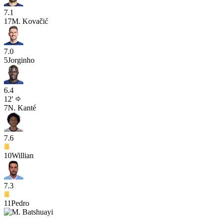
7.1
17
M. Kovačić
7.0
5
Jorginho
6.4
12'
7
N. Kanté
7.6
10
Willian
7.3
11
Pedro