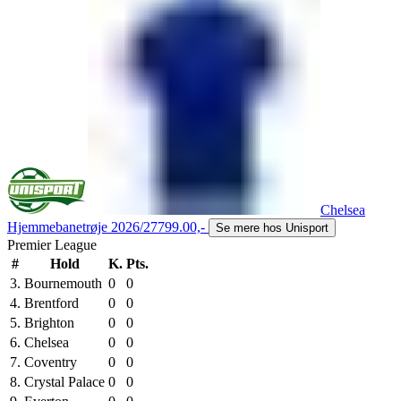
Chelsea
Hjemmebanetrøje 2026/27
799.00,-
Se mere hos Unisport
Premier League
#
Hold
K.
Pts.
3.
Bournemouth
0
0
4.
Brentford
0
0
5.
Brighton
0
0
6.
Chelsea
0
0
7.
Coventry
0
0
8.
Crystal Palace
0
0