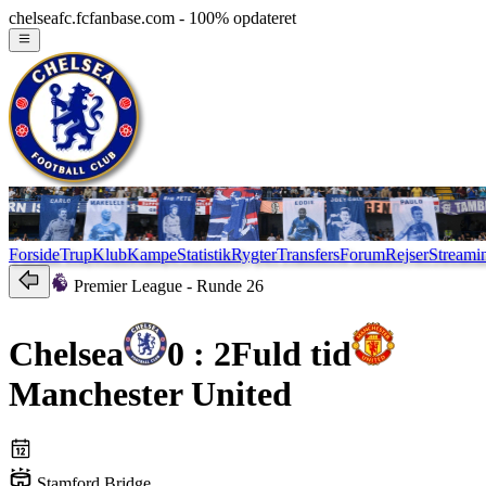
chelseafc.fcfanbase.com - 100% opdateret
Forside
Trup
Klub
Kampe
Statistik
Rygter
Transfers
Forum
Rejser
Streami
Premier League
- Runde 26
Chelsea
0 : 2
Fuld tid
Manchester United
Stamford Bridge