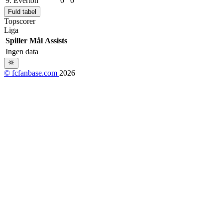
9.
Everton
0
0
Fuld tabel
Topscorer
Liga
Spiller
Mål
Assists
Ingen data
© fcfanbase.com
2026