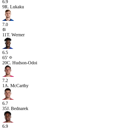
6.9
9
R. Lukaku
7.0
11
T. Werner
6.5
65'
20
C. Hudson-Odoi
7.2
1
A. McCarthy
6.7
35
J. Bednarek
6.9