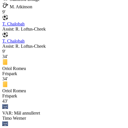
M. Atkinson
9'
T. Chalobah
Assist:
R. Loftus-Cheek
T. Chalobah
Assist:
R. Loftus-Cheek
9'
34'
Oriol Romeu
Frispark
34'
Oriol Romeu
Frispark
43'
VAR: Mål annulleret
Timo Werner