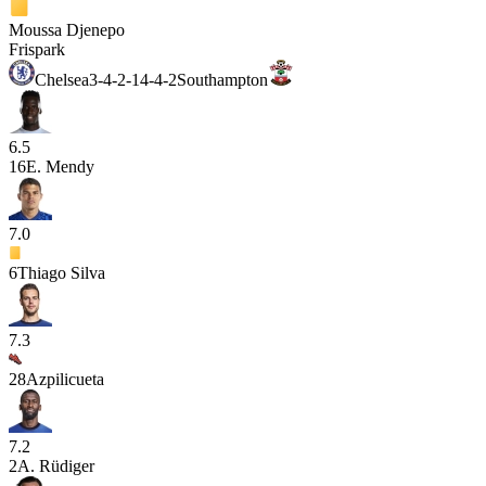
Moussa Djenepo
Frispark
Chelsea
3-4-2-1
4-4-2
Southampton
6.5
16
E. Mendy
7.0
6
Thiago Silva
7.3
28
Azpilicueta
7.2
2
A. Rüdiger