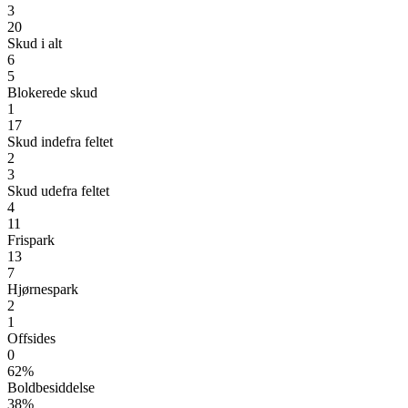
3
20
Skud i alt
6
5
Blokerede skud
1
17
Skud indefra feltet
2
3
Skud udefra feltet
4
11
Frispark
13
7
Hjørnespark
2
1
Offsides
0
62%
Boldbesiddelse
38%