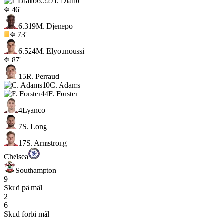
6.5
27
I. Diallo
46'
6.3
19
M. Djenepo
73'
6.5
24
M. Elyounoussi
87'
15
R. Perraud
10
C. Adams
44
F. Forster
4
Lyanco
7
S. Long
17
S. Armstrong
Chelsea
Southampton
9
Skud på mål
2
6
Skud forbi mål