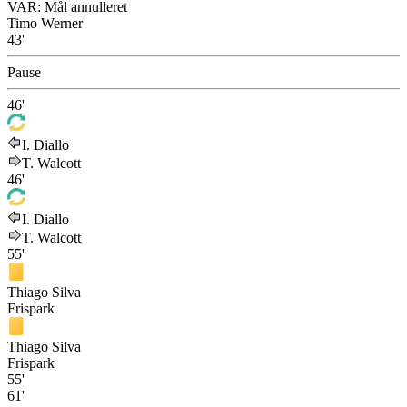
VAR: Mål annulleret
Timo Werner
43'
Pause
46'
I. Diallo
T. Walcott
46'
I. Diallo
T. Walcott
55'
Thiago Silva
Frispark
Thiago Silva
Frispark
55'
61'