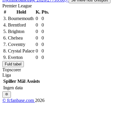
Se mere hos Unisport
Premier League
#
Hold
K.
Pts.
3.
Bournemouth
0
0
4.
Brentford
0
0
5.
Brighton
0
0
6.
Chelsea
0
0
7.
Coventry
0
0
8.
Crystal Palace
0
0
9.
Everton
0
0
Fuld tabel
Topscorer
Liga
Spiller
Mål
Assists
Ingen data
© fcfanbase.com
2026