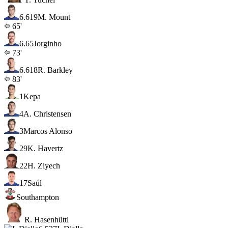
6.6
19
M. Mount
65'
6.6
5
Jorginho
73'
6.6
18
R. Barkley
83'
1
Kepa
4
A. Christensen
3
Marcos Alonso
29
K. Havertz
22
H. Ziyech
17
Saúl
Southampton
R. Hasenhüttl