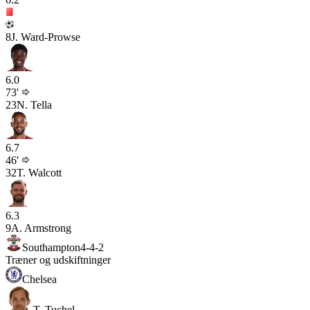
8
J. Ward-Prowse
6.0
73'
23
N. Tella
6.7
46'
32
T. Walcott
6.3
9
A. Armstrong
Southampton
4-4-2
Træner og udskiftninger
Chelsea
T. Tuchel