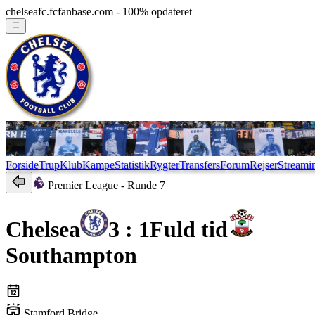
chelseafc.fcfanbase.com - 100% opdateret
Forside
Trup
Klub
Kampe
Statistik
Rygter
Transfers
Forum
Rejser
Streami
Premier League
- Runde 7
Chelsea
3 : 1
Fuld tid
Southampton
Stamford Bridge