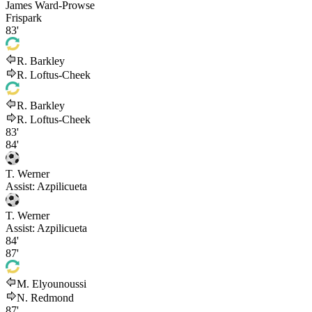
James Ward-Prowse
Frispark
83'
R. Barkley
R. Loftus-Cheek
R. Barkley
R. Loftus-Cheek
83'
84'
T. Werner
Assist:
Azpilicueta
T. Werner
Assist:
Azpilicueta
84'
87'
M. Elyounoussi
N. Redmond
87'