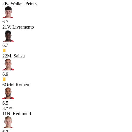
2
K. Walker-Peters
6.7
21
V. Livramento
6.7
22
M. Salisu
6.9
6
Oriol Romeu
6.5
87'
11
N. Redmond
6.2