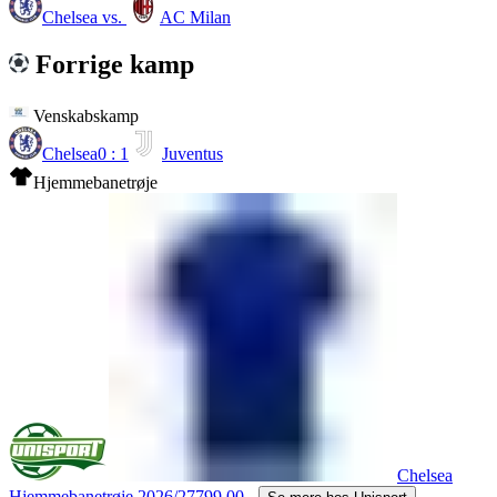
Chelsea
vs.
AC Milan
Forrige kamp
Venskabskamp
Chelsea
0 : 1
Juventus
Hjemmebanetrøje
Chelsea
Hjemmebanetrøje 2026/27
799.00,-