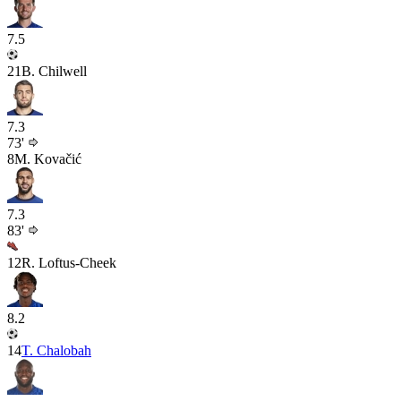
7.5
21
B. Chilwell
7.3
73'
8
M. Kovačić
7.3
83'
12
R. Loftus-Cheek
8.2
14
T. Chalobah