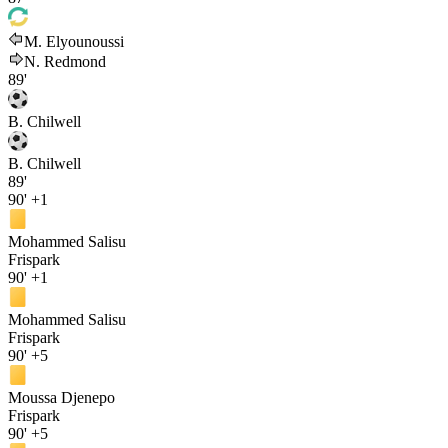
M. Elyounoussi
N. Redmond
89'
B. Chilwell
B. Chilwell
89'
90'
+1
Mohammed Salisu
Frispark
90'
+1
Mohammed Salisu
Frispark
90'
+5
Moussa Djenepo
Frispark
90'
+5