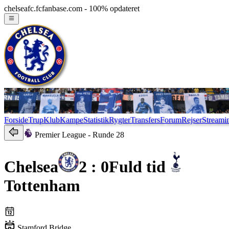
chelseafc.fcfanbase.com - 100% opdateret
Forside
Trup
Klub
Kampe
Statistik
Rygter
Transfers
Forum
Rejser
Streami
Premier League
- Runde 28
Chelsea
2 : 0
Fuld tid
Tottenham
Stamford Bridge