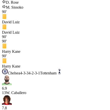
D. Rose
M. Sissoko
90'
David Luiz
David Luiz
90'
90'
Harry Kane
90'
Harry Kane
Chelsea
4-3-3
4-2-3-1
Tottenham
6.9
13
W. Caballero
7.8