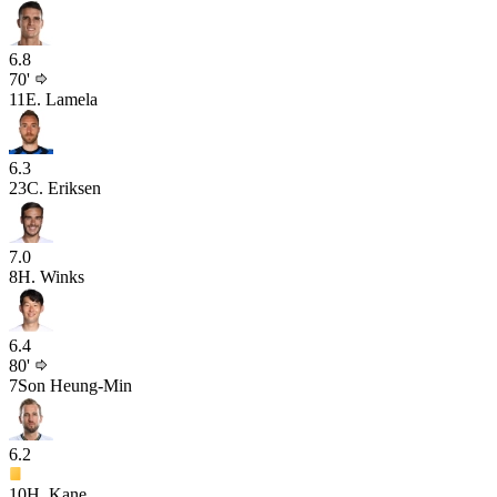
6.8
70'
11
E. Lamela
6.3
23
C. Eriksen
7.0
8
H. Winks
6.4
80'
7
Son Heung-Min
6.2
10
H. Kane