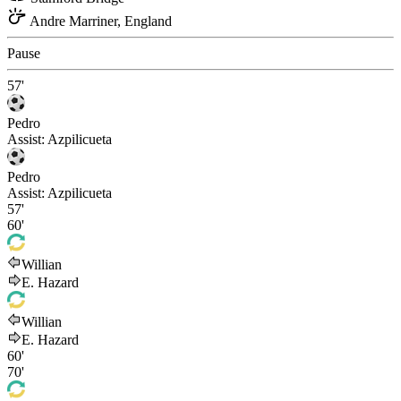
Andre Marriner, England
Pause
57'
Pedro
Assist:
Azpilicueta
Pedro
Assist:
Azpilicueta
57'
60'
Willian
E. Hazard
Willian
E. Hazard
60'
70'