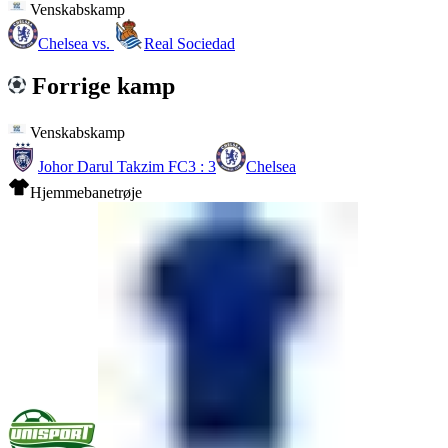
Venskabskamp
Chelsea
vs.
Real Sociedad
Forrige kamp
Venskabskamp
Johor Darul Takzim FC
3 : 3
Chelsea
Hjemmebanetrøje