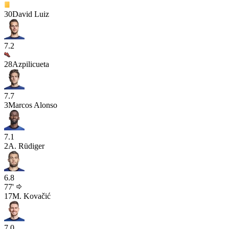
30
David Luiz
7.2
28
Azpilicueta
7.7
3
Marcos Alonso
7.1
2
A. Rüdiger
6.8
77'
17
M. Kovačić
7.0