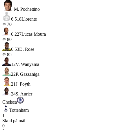
M. Pochettino
6.5
18
Llorente
70'
6.2
27
Lucas Moura
80'
6.5
3
D. Rose
85'
12
V. Wanyama
22
P. Gazzaniga
21
J. Foyth
24
S. Aurier
Chelsea
Tottenham
1
Skud på mål
0