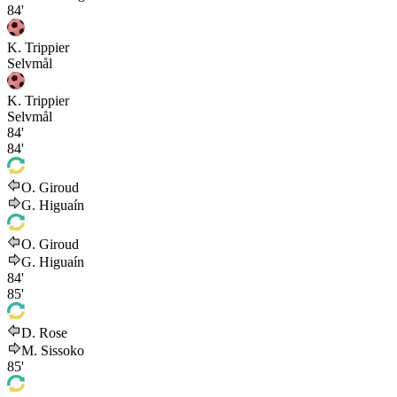
84'
K. Trippier
Selvmål
K. Trippier
Selvmål
84'
84'
O. Giroud
G. Higuaín
O. Giroud
G. Higuaín
84'
85'
D. Rose
M. Sissoko
85'