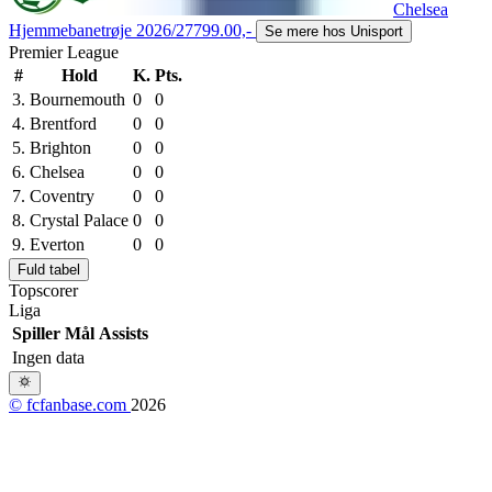
Chelsea
Hjemmebanetrøje 2026/27
799.00,-
Se mere hos Unisport
Premier League
#
Hold
K.
Pts.
3.
Bournemouth
0
0
4.
Brentford
0
0
5.
Brighton
0
0
6.
Chelsea
0
0
7.
Coventry
0
0
8.
Crystal Palace
0
0
9.
Everton
0
0
Fuld tabel
Topscorer
Liga
Spiller
Mål
Assists
Ingen data
© fcfanbase.com
2026