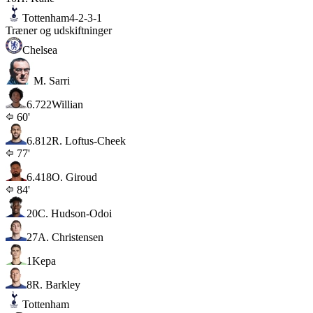
Tottenham
4-2-3-1
Træner og udskiftninger
Chelsea
M. Sarri
6.7
22
Willian
60'
6.8
12
R. Loftus-Cheek
77'
6.4
18
O. Giroud
84'
20
C. Hudson-Odoi
27
A. Christensen
1
Kepa
8
R. Barkley
Tottenham