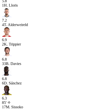
5.8
1
H. Lloris
7.2
4
T. Alderweireld
6.9
2
K. Trippier
6.8
33
B. Davies
6.8
6
D. Sánchez
6.3
85'
17
M. Sissoko