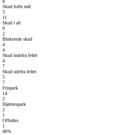
8
Skud forbi mål
5
11
Skud i alt
9
2
Blokerede skud
4
4
Skud indefra feltet
4
7
Skud udefra feltet
5
7
Frispark
14
2
Hjørnespark
2
1
Offsides
1
46%