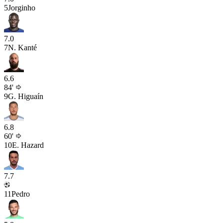
5
Jorginho
7.0
7
N. Kanté
6.6
84'
9
G. Higuaín
6.8
60'
10
E. Hazard
7.7
11
Pedro