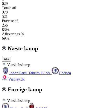
629
Totale afl.
370
521
Præcise afl.
256
83%
Afleverings %
69%
Næste kamp
Alle
Venskabskamp
Johor Darul Takzim FC
vs.
Chelsea
Viaplay.dk
Forrige kamp
Venskabskamp