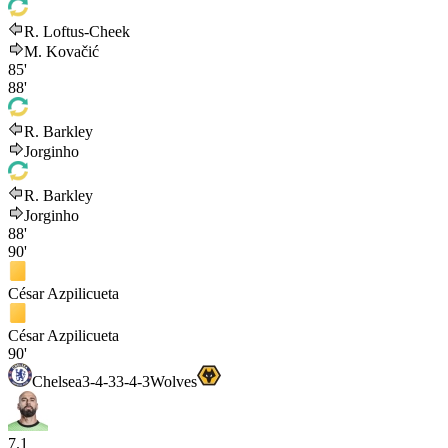
R. Loftus-Cheek
M. Kovačić
85'
88'
R. Barkley
Jorginho
R. Barkley
Jorginho
88'
90'
César Azpilicueta
César Azpilicueta
90'
Chelsea
3-4-3
3-4-3
Wolves
7.1