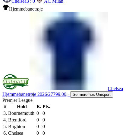
Chelsea
3 : 0
AC Milan
Hjemmebanetrøje
Chelsea
Hjemmebanetrøje 2026/27
799.00,-
Se mere hos Unisport
Premier League
#
Hold
K.
Pts.
3.
Bournemouth
0
0
4.
Brentford
0
0
5.
Brighton
0
0
6.
Chelsea
0
0