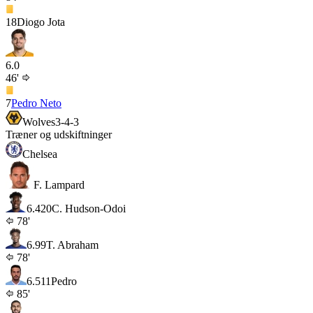
18
Diogo Jota
6.0
46'
7
Pedro Neto
Wolves
3-4-3
Træner og udskiftninger
Chelsea
F. Lampard
6.4
20
C. Hudson-Odoi
78'
6.9
9
T. Abraham
78'
6.5
11
Pedro
85'