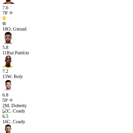
7.6
78'
18
O. Giroud
5.8
11
Rui Patrício
7.2
15
W. Boly
6.8
59'
2
M. Doherty
6.5
16
C. Coady