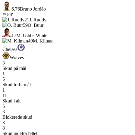
6.7
6
Bruno Jordão
84'
21
J. Ruddy
59
O. Buur
17
M. Gibbs-White
49
M. Kilman
Chelsea
Wolves
3
Skud på mål
1
5
Skud forbi mål
1
11
Skud i alt
5
3
Blokerede skud
3
8
Skud indefra feltet