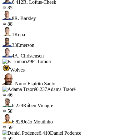
6.4
12
R. Loftus-Cheek
85'
8
R. Barkley
88'
1
Kepa
33
Emerson
4
A. Christensen
29
F. Tomori
Wolves
Nuno Espírito Santo
6.2
37
Adama Traoré
46'
6.2
29
Rúben Vinagre
58'
6.8
28
João Moutinho
59'
6.4
10
Daniel Podence
59'