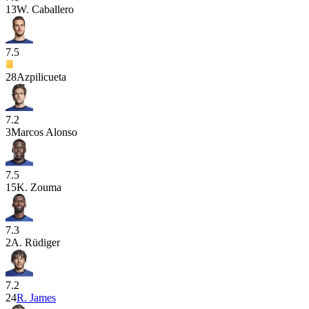
13
W. Caballero
7.5
28
Azpilicueta
7.2
3
Marcos Alonso
7.5
15
K. Zouma
7.3
2
A. Rüdiger
7.2
24
R. James