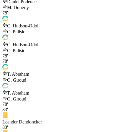
Daniel Podence
M. Doherty
78'
C. Hudson-Odoi
C. Pulisic
C. Hudson-Odoi
C. Pulisic
78'
78'
T. Abraham
O. Giroud
T. Abraham
O. Giroud
78'
83'
Leander Dendoncker
83'