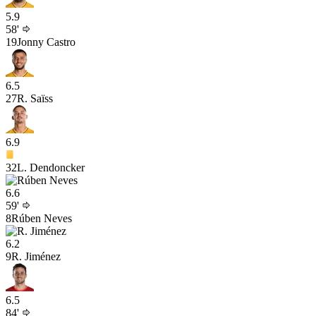
5.9
58'
19
Jonny Castro
6.5
27
R. Saïss
6.9
32
L. Dendoncker
6.6
59'
8
Rúben Neves
6.2
9
R. Jiménez
6.5
84'