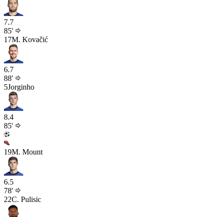
7.7
85'
17
M. Kovačić
6.7
88'
5
Jorginho
8.4
85'
19
M. Mount
6.5
78'
22
C. Pulisic