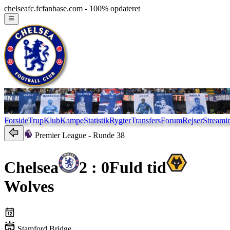
chelseafc.fcfanbase.com - 100% opdateret
Forside
Trup
Klub
Kampe
Statistik
Rygter
Transfers
Forum
Rejser
Streami
Premier League
- Runde 38
Chelsea
2 : 0
Fuld tid
Wolves
Stamford Bridge