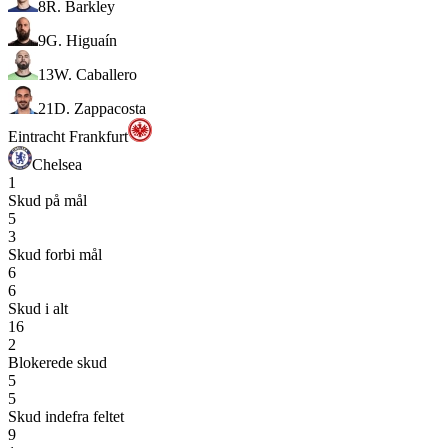
8
R. Barkley
9
G. Higuaín
13
W. Caballero
21
D. Zappacosta
Eintracht Frankfurt
Chelsea
1
Skud på mål
5
3
Skud forbi mål
6
6
Skud i alt
16
2
Blokerede skud
5
5
Skud indefra feltet
9