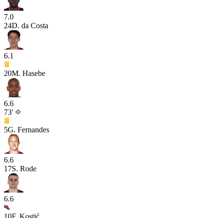
7.0
24
D. da Costa
6.1
20
M. Hasebe
6.6
73'
5
G. Fernandes
6.6
17
S. Rode
6.6
10
F. Kostić