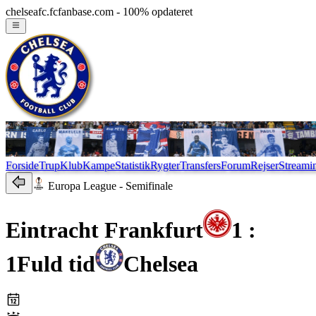
chelseafc.fcfanbase.com - 100% opdateret
Forside
Trup
Klub
Kampe
Statistik
Rygter
Transfers
Forum
Rejser
Streami
Europa League
- Semifinale
Eintracht Frankfurt
1 :
1
Fuld tid
Chelsea