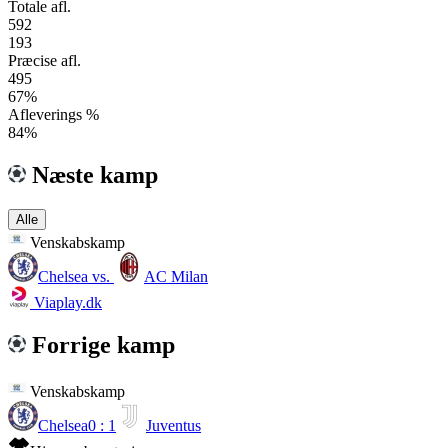
Totale afl.
592
193
Præcise afl.
495
67%
Afleverings %
84%
Næste kamp
Alle
Venskabskamp
Chelsea
vs.
AC Milan
Viaplay.dk
Forrige kamp
Venskabskamp
Chelsea
0 : 1
Juventus