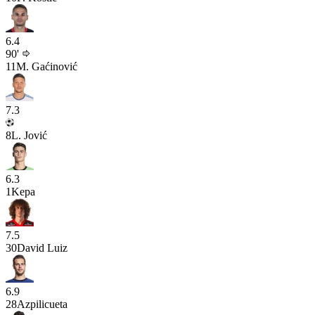
6.4
90'
11
M. Gaćinović
7.3
8
L. Jović
6.3
1
Kepa
7.5
30
David Luiz
6.9
28
Azpilicueta