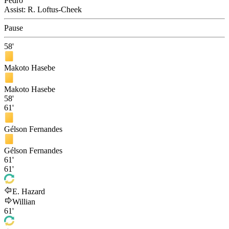
Pedro
Assist:
R. Loftus-Cheek
Pause
58'
Makoto Hasebe
Makoto Hasebe
58'
61'
Gélson Fernandes
Gélson Fernandes
61'
61'
E. Hazard
Willian
61'