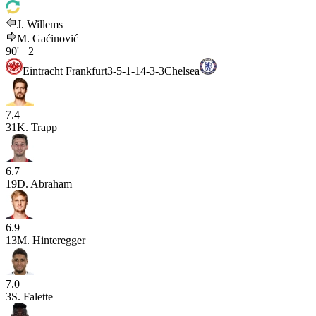
J. Willems
M. Gaćinović
90'
+2
Eintracht Frankfurt
3-5-1-1
4-3-3
Chelsea
7.4
31
K. Trapp
6.7
19
D. Abraham
6.9
13
M. Hinteregger
7.0
3
S. Falette