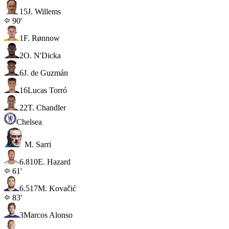
15
J. Willems
90'
1
F. Rønnow
2
O. N'Dicka
6
J. de Guzmán
16
Lucas Torró
22
T. Chandler
Chelsea
M. Sarri
6.8
10
E. Hazard
61'
6.5
17
M. Kovačić
83'
3
Marcos Alonso