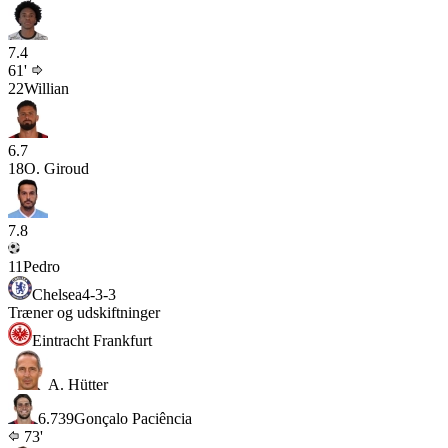
7.4
61'
22
Willian
6.7
18
O. Giroud
7.8
11
Pedro
Chelsea
4-3-3
Træner og udskiftninger
Eintracht Frankfurt
A. Hütter
6.7
39
Gonçalo Paciência
73'