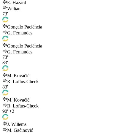
E. Hazard
Willian
73'
Gonçalo Paciência
G. Fernandes
Gonçalo Paciência
G. Fernandes
73'
83'
M. Kovačić
R. Loftus-Cheek
83'
M. Kovačić
R. Loftus-Cheek
90'
+2
J. Willems
M. Gaćinović