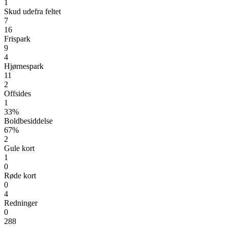
1
Skud udefra feltet
7
16
Frispark
9
4
Hjørnespark
11
2
Offsides
1
33%
Boldbesiddelse
67%
2
Gule kort
1
0
Røde kort
0
4
Redninger
0
288