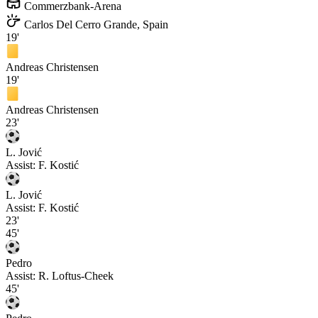
Commerzbank-Arena
Carlos Del Cerro Grande, Spain
19'
Andreas Christensen
19'
Andreas Christensen
23'
L. Jović
Assist:
F. Kostić
L. Jović
Assist:
F. Kostić
23'
45'
Pedro
Assist:
R. Loftus-Cheek
45'