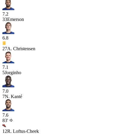
7.2
33
Emerson
6.8
27
A. Christensen
7.1
5
Jorginho
7.0
7
N. Kanté
7.6
83'
12
R. Loftus-Cheek