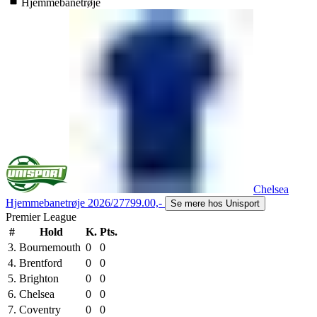
Hjemmebanetrøje
Chelsea
Hjemmebanetrøje 2026/27
799.00,-
Se mere hos Unisport
Premier League
#
Hold
K.
Pts.
3.
Bournemouth
0
0
4.
Brentford
0
0
5.
Brighton
0
0
6.
Chelsea
0
0
7.
Coventry
0
0