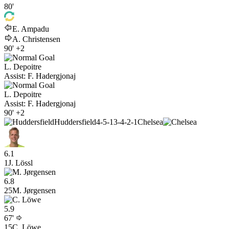
80'
E. Ampadu
A. Christensen
90'
+2
L. Depoitre
Assist:
F. Hadergjonaj
L. Depoitre
Assist:
F. Hadergjonaj
90'
+2
Huddersfield
4-5-1
3-4-2-1
Chelsea
6.1
1
J. Lössl
6.8
25
M. Jørgensen
5.9
67'
15
C. Löwe