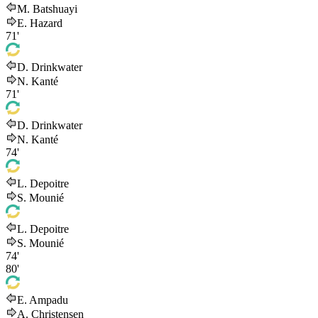
M. Batshuayi
E. Hazard
71'
D. Drinkwater
N. Kanté
71'
D. Drinkwater
N. Kanté
74'
L. Depoitre
S. Mounié
L. Depoitre
S. Mounié
74'
80'
E. Ampadu
A. Christensen