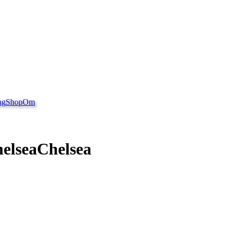
ng
Shop
Om
Chelsea