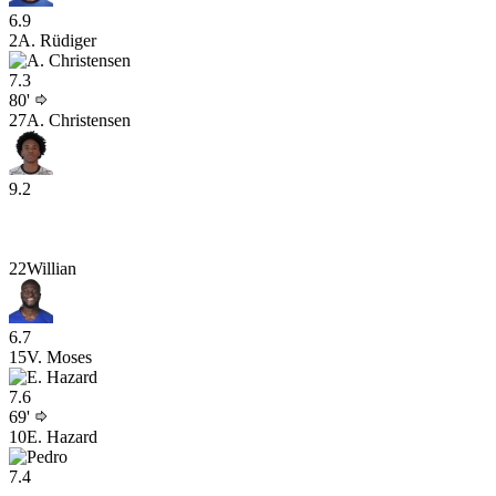
6.9
2
A. Rüdiger
7.3
80'
27
A. Christensen
9.2
22
Willian
6.7
15
V. Moses
7.6
69'
10
E. Hazard
7.4