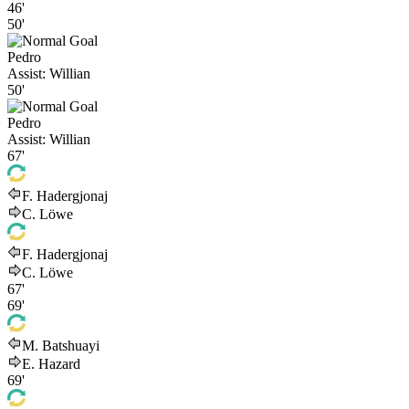
46'
50'
Pedro
Assist:
Willian
50'
Pedro
Assist:
Willian
67'
F. Hadergjonaj
C. Löwe
F. Hadergjonaj
C. Löwe
67'
69'
M. Batshuayi
E. Hazard
69'