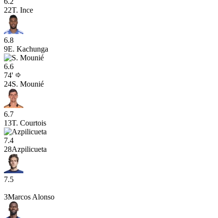
6.2
22
T. Ince
6.8
9
E. Kachunga
6.6
74'
24
S. Mounié
6.7
13
T. Courtois
7.4
28
Azpilicueta
7.5
3
Marcos Alonso