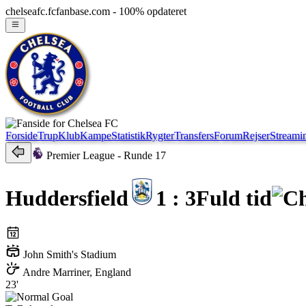
chelseafc.fcfanbase.com - 100% opdateret
Forside
Trup
Klub
Kampe
Statistik
Rygter
Transfers
Forum
Rejser
Streami
Premier League
- Runde 17
Huddersfield
1 : 3
Fuld tid
John Smith's Stadium
Andre Marriner, England
23'