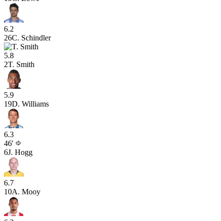
6.2
26
C. Schindler
5.8
2
T. Smith
5.9
19
D. Williams
6.3
46'
6
J. Hogg
6.7
10
A. Mooy