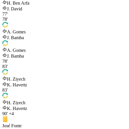
H. Ben Arfa
J. David
77'
78'
A. Gomes
J. Bamba
A. Gomes
J. Bamba
78'
83'
H. Ziyech
K. Havertz
83'
H. Ziyech
K. Havertz
90'
+4
José Fonte