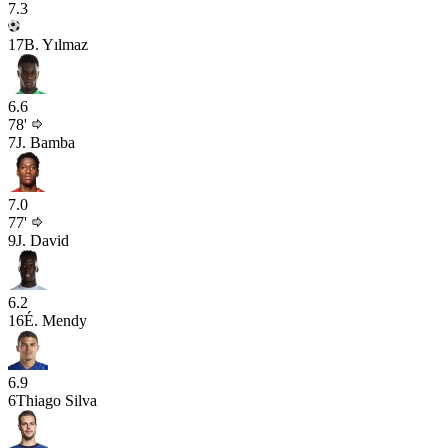
7.3
17
B. Yılmaz
6.6
78'
7
J. Bamba
7.0
77'
9
J. David
6.2
16
É. Mendy
6.9
6
Thiago Silva