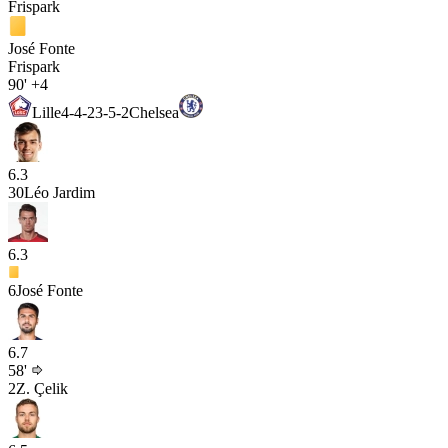
Frispark
José Fonte
Frispark
90'
+4
Lille
4-4-2
3-5-2
Chelsea
6.3
30
Léo Jardim
6.3
6
José Fonte
6.7
58'
2
Z. Çelik