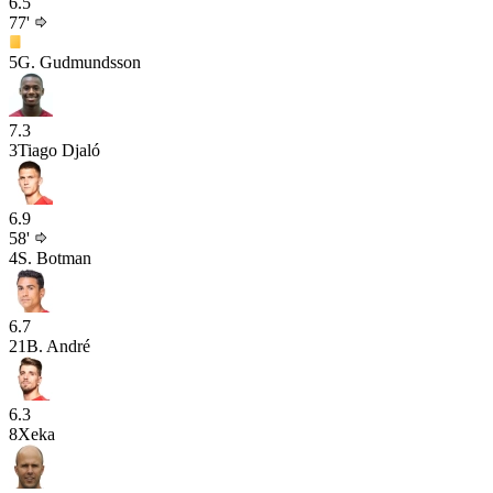
6.5
77'
5
G. Gudmundsson
7.3
3
Tiago Djaló
6.9
58'
4
S. Botman
6.7
21
B. André
6.3
8
Xeka