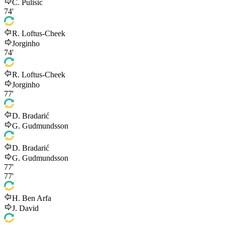
C. Pulisic
74'
R. Loftus-Cheek
Jorginho
74'
R. Loftus-Cheek
Jorginho
77'
D. Bradarić
G. Gudmundsson
D. Bradarić
G. Gudmundsson
77'
77'
H. Ben Arfa
J. David