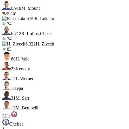
6.9
19
M. Mount
46'
6.5
9
R. Lukaku
74'
6.7
12
R. Loftus-Cheek
74'
6.3
22
H. Ziyech
83'
68
H. Vale
23
Kenedy
11
T. Werner
1
Kepa
31
M. Sarr
13
M. Bettinelli
Lille
Chelsea