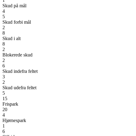
1
Skud på mål
4
5
Skud forbi mål
2
8
Skud i alt
8
2
Blokerede skud
2
6
Skud indefra feltet
3
2
Skud udefra feltet
5
15
Frispark
20
4
Hjørnespark
1
6