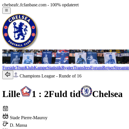
chelseafc.fcfanbase.com - 100% opdateret
Forside
Trup
Klub
Kampe
Statistik
Rygter
Transfers
Forum
Rejser
Streami
Champions League
- Runde of 16
Lille
1 : 2
Fuld tid
Chelsea
Stade Pierre-Mauroy
D. Massa