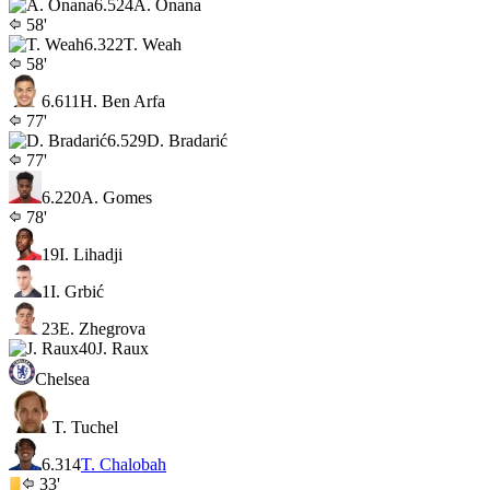
6.5
24
A. Onana
58'
6.3
22
T. Weah
58'
6.6
11
H. Ben Arfa
77'
6.5
29
D. Bradarić
77'
6.2
20
A. Gomes
78'
19
I. Lihadji
1
I. Grbić
23
E. Zhegrova
40
J. Raux
Chelsea
T. Tuchel
6.3
14
T. Chalobah
33'