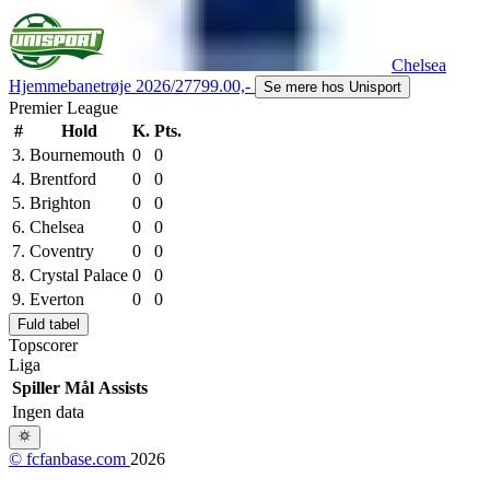
Chelsea
Hjemmebanetrøje 2026/27
799.00,-
Se mere hos Unisport
Premier League
#
Hold
K.
Pts.
3.
Bournemouth
0
0
4.
Brentford
0
0
5.
Brighton
0
0
6.
Chelsea
0
0
7.
Coventry
0
0
8.
Crystal Palace
0
0
9.
Everton
0
0
Fuld tabel
Topscorer
Liga
Spiller
Mål
Assists
Ingen data
© fcfanbase.com
2026