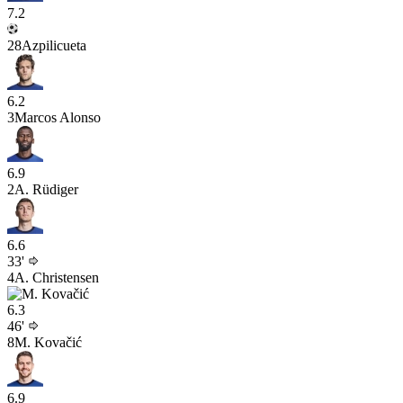
7.2
28
Azpilicueta
6.2
3
Marcos Alonso
6.9
2
A. Rüdiger
6.6
33'
4
A. Christensen
6.3
46'
8
M. Kovačić
6.9