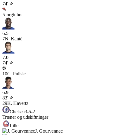
74'
5
Jorginho
6.5
7
N. Kanté
7.0
74'
10
C. Pulisic
6.9
83'
29
K. Havertz
Chelsea
3-5-2
Træner og udskiftninger
Lille
J. Gourvennec