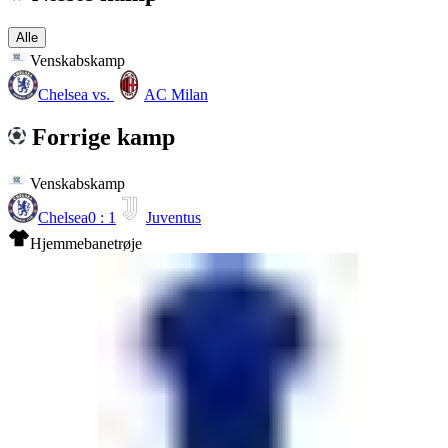
Alle
Venskabskamp
Chelsea
vs.
AC Milan
Forrige kamp
Venskabskamp
Chelsea
0 : 1
Juventus
Hjemmebanetrøje