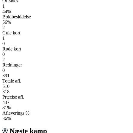
Offsides
1
44%
Boldbesiddelse
56%
2
Gule kort
1
0
Røde kort
0
2
Redninger
0
391
Totale afl.
510
318
Præcise afl.
437
81%
Afleverings %
86%
Næste kamp