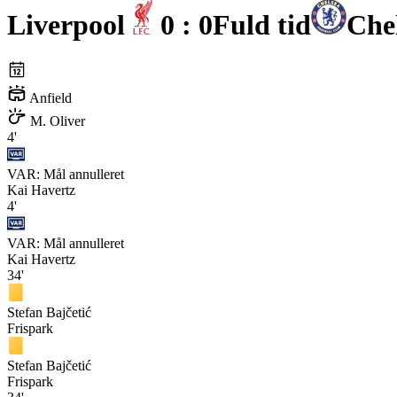
Liverpool
0 : 0
Fuld tid
Che
Anfield
M. Oliver
4'
VAR: Mål annulleret
Kai Havertz
4'
VAR: Mål annulleret
Kai Havertz
34'
Stefan Bajčetić
Frispark
Stefan Bajčetić
Frispark