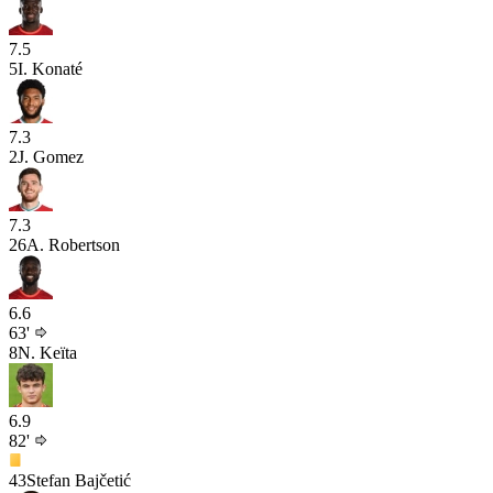
7.5
5
I. Konaté
7.3
2
J. Gomez
7.3
26
A. Robertson
6.6
63'
8
N. Keïta
6.9
82'
43
Stefan Bajčetić