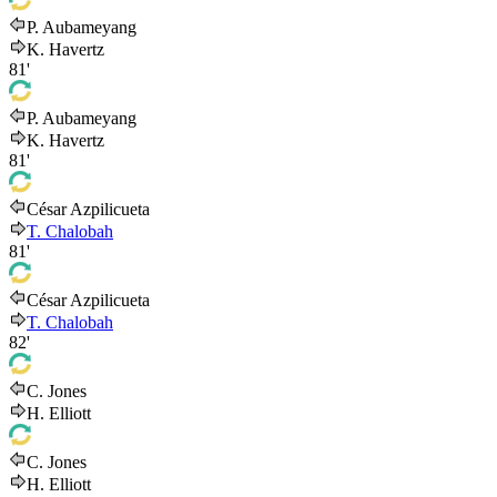
P. Aubameyang
K. Havertz
81'
P. Aubameyang
K. Havertz
81'
César Azpilicueta
T. Chalobah
81'
César Azpilicueta
T. Chalobah
82'
C. Jones
H. Elliott
C. Jones
H. Elliott