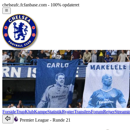
chelseafc.fcfanbase.com - 100% opdateret
Forside
Trup
Klub
Kampe
Statistik
Rygter
Transfers
Forum
Rejser
Streami
Premier League
- Runde 21