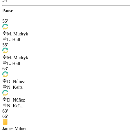
34'
Pause
55'
M. Mudryk
L. Hall
55'
M. Mudryk
L. Hall
63'
D. Núñez
N. Keïta
D. Núñez
N. Keïta
63'
66'
James Milner