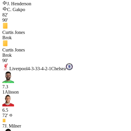
J. Henderson
C. Gakpo
82'
90'
Curtis Jones
Brok
Curtis Jones
Brok
90'
Liverpool
4-3-3
3-4-2-1
Chelsea
7.3
1
Alisson
6.5
72'
7
J. Milner