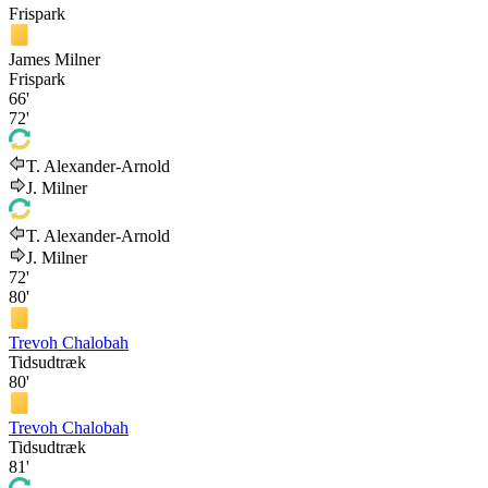
Frispark
James Milner
Frispark
66'
72'
T. Alexander-Arnold
J. Milner
T. Alexander-Arnold
J. Milner
72'
80'
Trevoh Chalobah
Tidsudtræk
80'
Trevoh Chalobah
Tidsudtræk
81'