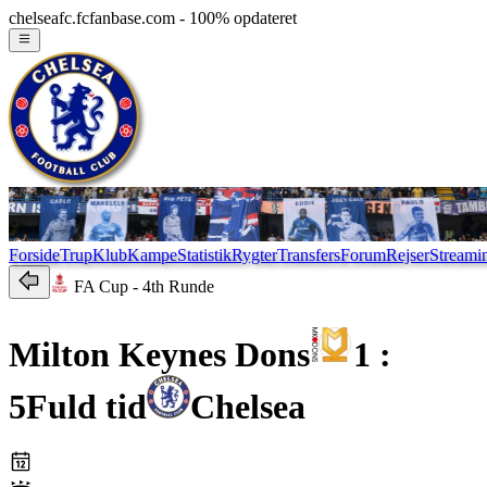
chelseafc.fcfanbase.com - 100% opdateret
Forside
Trup
Klub
Kampe
Statistik
Rygter
Transfers
Forum
Rejser
Streami
FA Cup
- 4th Runde
Milton Keynes Dons
1 :
5
Fuld tid
Chelsea