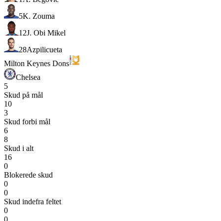
5
K. Zouma
12
J. Obi Mikel
28
Azpilicueta
Milton Keynes Dons
Chelsea
5
Skud på mål
10
3
Skud forbi mål
6
8
Skud i alt
16
0
Blokerede skud
0
0
Skud indefra feltet
0
0