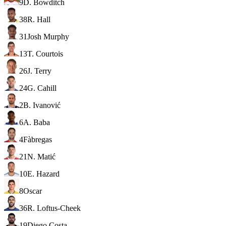
9
D. Bowditch
38
R. Hall
31
Josh Murphy
13
T. Courtois
26
J. Terry
24
G. Cahill
2
B. Ivanović
6
A. Baba
4
Fàbregas
21
N. Matić
10
E. Hazard
8
Oscar
36
R. Loftus-Cheek
19
Diego Costa