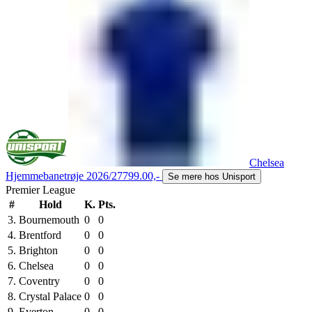
Chelsea
Hjemmebanetrøje 2026/27
799.00,-
Se mere hos Unisport
Premier League
#
Hold
K.
Pts.
3.
Bournemouth
0
0
4.
Brentford
0
0
5.
Brighton
0
0
6.
Chelsea
0
0
7.
Coventry
0
0
8.
Crystal Palace
0
0
9.
Everton
0
0