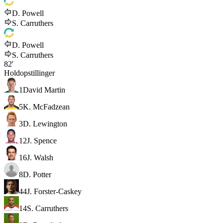
D. Powell
S. Carruthers
D. Powell
S. Carruthers
82'
Holdopstillinger
1
David Martin
5
K. McFadzean
3
D. Lewington
12
J. Spence
16
J. Walsh
8
D. Potter
44
J. Forster-Caskey
14
S. Carruthers