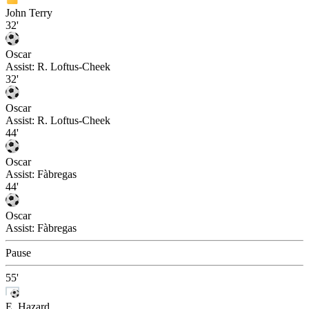
John Terry
32'
Oscar
Assist:
R. Loftus-Cheek
32'
Oscar
Assist:
R. Loftus-Cheek
44'
Oscar
Assist:
Fàbregas
44'
Oscar
Assist:
Fàbregas
Pause
55'
E. Hazard