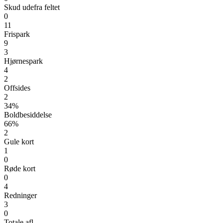
Skud udefra feltet
0
11
Frispark
9
3
Hjørnespark
4
2
Offsides
2
34%
Boldbesiddelse
66%
2
Gule kort
1
0
Røde kort
0
4
Redninger
3
0
Totale afl.