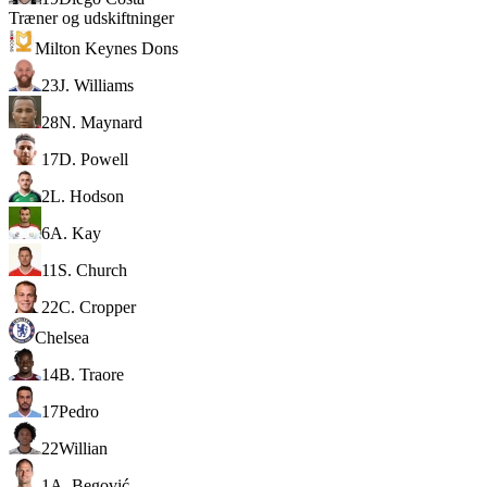
Træner og udskiftninger
Milton Keynes Dons
23
J. Williams
28
N. Maynard
17
D. Powell
2
L. Hodson
6
A. Kay
11
S. Church
22
C. Cropper
Chelsea
14
B. Traore
17
Pedro
22
Willian
1
A. Begović