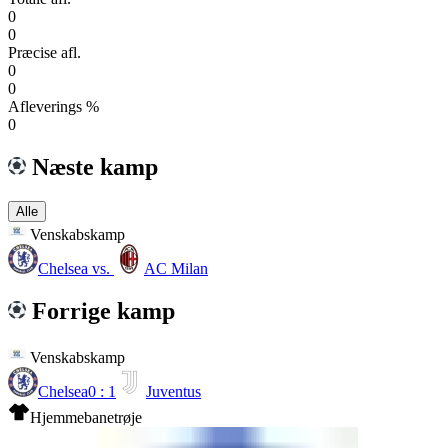
0
0
Præcise afl.
0
0
Afleverings %
0
Næste kamp
Alle
Venskabskamp
Chelsea
vs.
AC Milan
Forrige kamp
Venskabskamp
Chelsea
0 : 1
Juventus
Hjemmebanetrøje