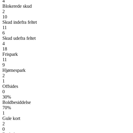
4
Blokerede skud
2
10
Skud indefra feltet
11
6
Skud udefra feltet
4
18
Frispark
11
9
Hjørnespark
2
1
Offsides
0
30%
Boldbesiddelse
70%
1
Gule kort
2
0