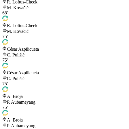
R. Loftus-Cheek
M. Kovačić
68'
R. Loftus-Cheek
M. Kovačić
75'
César Azpilicueta
C. Pulišić
75'
César Azpilicueta
C. Pulišić
75'
A. Broja
P. Aubameyang
75'
A. Broja
P. Aubameyang