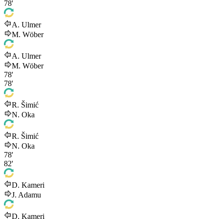
78'
A. Ulmer
M. Wöber
A. Ulmer
M. Wöber
78'
78'
R. Šimić
N. Oka
R. Šimić
N. Oka
78'
82'
D. Kameri
J. Adamu
D. Kameri