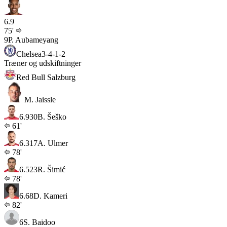
6.9
75'
9
P. Aubameyang
Chelsea
3-4-1-2
Træner og udskiftninger
Red Bull Salzburg
M. Jaissle
6.9
30
B. Šeško
61'
6.3
17
A. Ulmer
78'
6.5
23
R. Šimić
78'
6.6
8
D. Kameri
82'
6
S. Baidoo