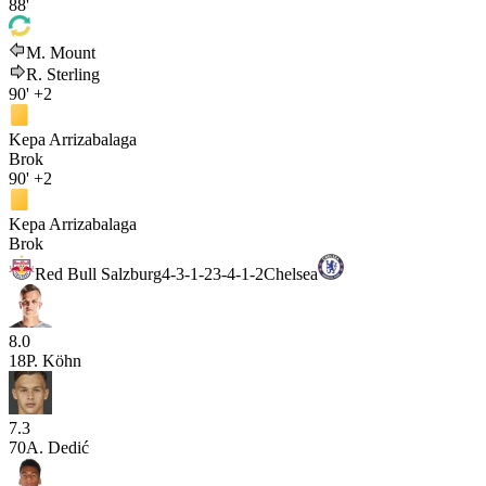
88'
M. Mount
R. Sterling
90'
+2
Kepa Arrizabalaga
Brok
90'
+2
Kepa Arrizabalaga
Brok
Red Bull Salzburg
4-3-1-2
3-4-1-2
Chelsea
8.0
18
P. Köhn
7.3
70
A. Dedić