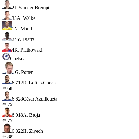
2
I. Van der Brempt
33
A. Walke
1
N. Mantl
24
Y. Diarra
4
K. Piątkowski
Chelsea
G. Potter
6.7
12
R. Loftus-Cheek
68'
6.6
28
César Azpilicueta
75'
6.0
18
A. Broja
75'
6.3
22
H. Ziyech
88'