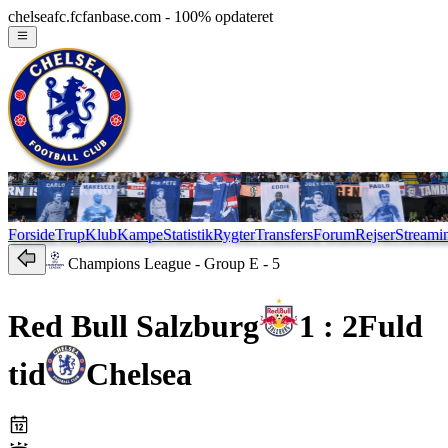
chelseafc.fcfanbase.com - 100% opdateret
Forside
Trup
Klub
Kampe
Statistik
Rygter
Transfers
Forum
Rejser
Streami
Champions League
- Group E - 5
Red Bull Salzburg
1 : 2
Fuld
tid
Chelsea