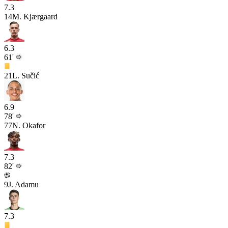
7.3
14
M. Kjærgaard
6.3
61'
21
L. Sučić
6.9
78'
77
N. Okafor
7.3
82'
9
J. Adamu
7.3