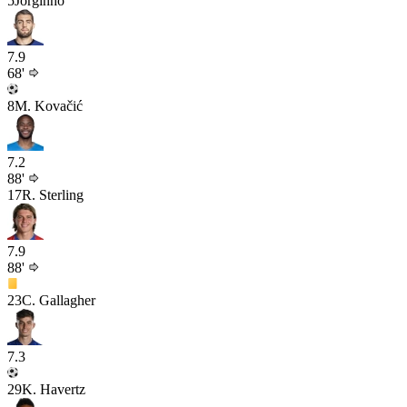
5
Jorginho
7.9
68'
8
M. Kovačić
7.2
88'
17
R. Sterling
7.9
88'
23
C. Gallagher
7.3
29
K. Havertz