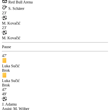
Red Bull Arena
S. Schärer
23'
M. Kovačić
23'
M. Kovačić
Pause
47'
Luka Sučić
Brok
Luka Sučić
Brok
47'
49'
J. Adamu
Assist:
M. Wöber