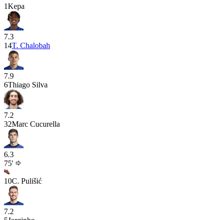
1
Kepa
7.3
14
T. Chalobah
7.9
6
Thiago Silva
7.2
32
Marc Cucurella
6.3
75'
10
C. Pulišić
7.2