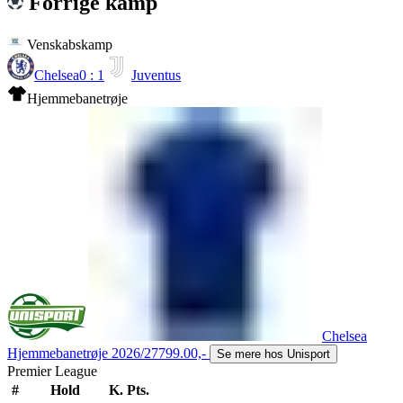
Forrige kamp
Venskabskamp
Chelsea
0 : 1
Juventus
Hjemmebanetrøje
Chelsea
Hjemmebanetrøje 2026/27
799.00,-
Se mere hos Unisport
Premier League
#
Hold
K.
Pts.