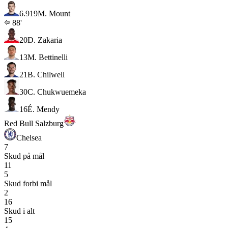
6.9
19
M. Mount
88'
20
D. Zakaria
13
M. Bettinelli
21
B. Chilwell
30
C. Chukwuemeka
16
É. Mendy
Red Bull Salzburg
Chelsea
7
Skud på mål
11
5
Skud forbi mål
2
16
Skud i alt
15