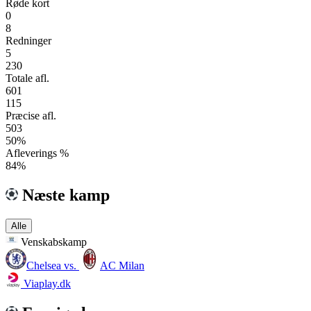
Røde kort
0
8
Redninger
5
230
Totale afl.
601
115
Præcise afl.
503
50%
Afleverings %
84%
Næste kamp
Alle
Venskabskamp
Chelsea
vs.
AC Milan
Viaplay.dk