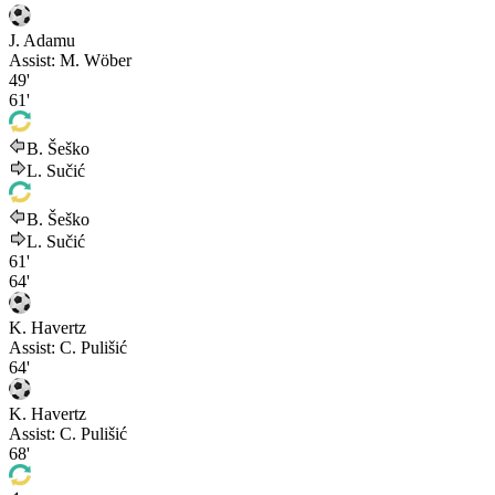
J. Adamu
Assist:
M. Wöber
49'
61'
B. Šeško
L. Sučić
B. Šeško
L. Sučić
61'
64'
K. Havertz
Assist:
C. Pulišić
64'
K. Havertz
Assist:
C. Pulišić
68'