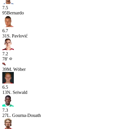
7.5
95
Bernardo
6.7
31
S. Pavlović
7.2
78'
39
M. Wöber
6.5
13
N. Seiwald
7.3
27
L. Gourna-Douath