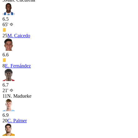
6.5
65'
25
M. Caicedo
6.6
8
E. Fernández
6.7
21'
11
N. Madueke
6.9
20
C. Palmer