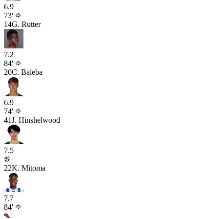
6.9
73'
14
G. Rutter
7.2
84'
20
C. Baleba
6.9
74'
41
J. Hinshelwood
7.5
22
K. Mitoma
7.7
84'