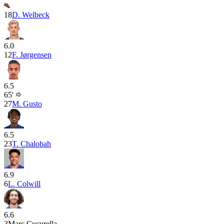
18
D. Welbeck
6.0
12
F. Jørgensen
6.5
65'
27
M. Gusto
6.5
23
T. Chalobah
6.9
6
L. Colwill
6.6
3
Marc Cucurella