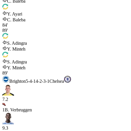
C. Baleba
Y. Ayari
C. Baleba
84'
89'
S. Adingra
Y. Minteh
S. Adingra
Y. Minteh
89'
Brighton
5-4-1
4-2-3-1
Chelsea
7.2
1
B. Verbruggen
9.3