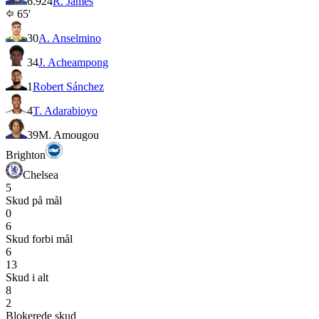
6.9
24
R. James
65'
30
A. Anselmino
34
J. Acheampong
1
Robert Sánchez
4
T. Adarabioyo
39
M. Amougou
Brighton
Chelsea
5
Skud på mål
0
6
Skud forbi mål
6
13
Skud i alt
8
2
Blokerede skud