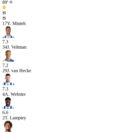
89'
17
Y. Minteh
7.3
34
J. Veltman
7.2
29
J. van Hecke
7.3
4
A. Webster
6.6
2
T. Lamptey