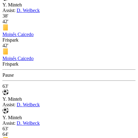
Y. Minteh
Assist:
D. Welbeck
38'
42'
Moisés Caicedo
Frispark
42'
Moisés Caicedo
Frispark
Pause
63'
Y. Minteh
Assist:
D. Welbeck
Y. Minteh
Assist:
D. Welbeck
63'
64'