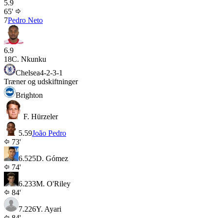
5.9
65'
7
Pedro Neto
6.9
18
C. Nkunku
Chelsea
4-2-3-1
Træner og udskiftninger
Brighton
F. Hürzeler
5.5
9
João Pedro
73'
6.5
25
D. Gómez
74'
6.2
33
M. O'Riley
84'
7.2
26
Y. Ayari
84'