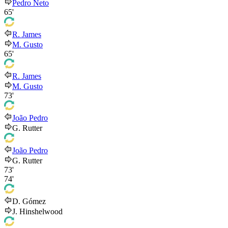
Pedro Neto
65'
R. James
M. Gusto
65'
R. James
M. Gusto
73'
João Pedro
G. Rutter
João Pedro
G. Rutter
73'
74'
D. Gómez
J. Hinshelwood