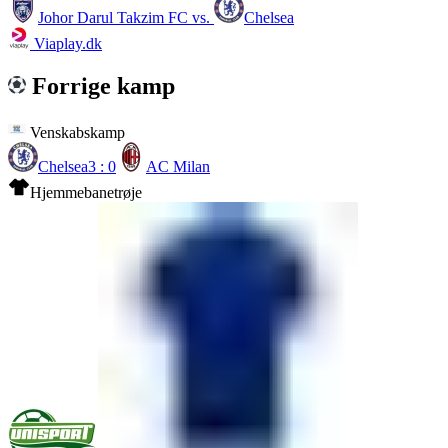
Johor Darul Takzim FC
vs.
Chelsea
Viaplay.dk
Forrige kamp
Venskabskamp
Chelsea
3 : 0
AC Milan
Hjemmebanetrøje