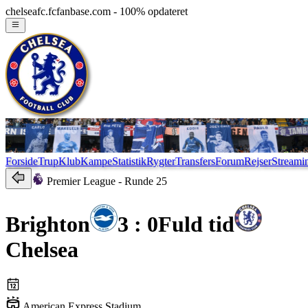
chelseafc.fcfanbase.com - 100% opdateret
Forside
Trup
Klub
Kampe
Statistik
Rygter
Transfers
Forum
Rejser
Streami
Premier League
- Runde 25
Brighton
3 : 0
Fuld tid
Chelsea
American Express Stadium