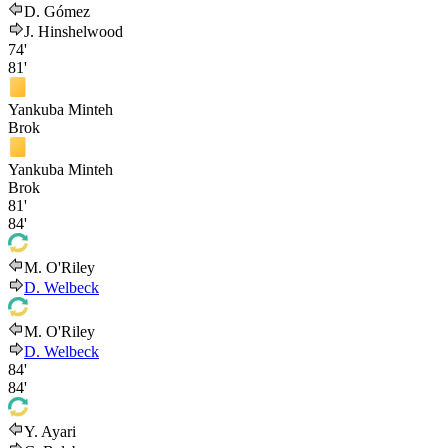
D. Gómez
J. Hinshelwood
74'
81'
Yankuba Minteh
Brok
Yankuba Minteh
Brok
81'
84'
M. O'Riley
D. Welbeck
M. O'Riley
D. Welbeck
84'
84'
Y. Ayari