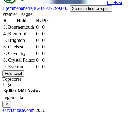
Chelsea
Hjemmebanetrøje 2026/27
799.00,-
Se mere hos Unisport
Premier League
#
Hold
K.
Pts.
3.
Bournemouth
0
0
4.
Brentford
0
0
5.
Brighton
0
0
6.
Chelsea
0
0
7.
Coventry
0
0
8.
Crystal Palace
0
0
9.
Everton
0
0
Fuld tabel
Topscorer
Liga
Spiller
Mål
Assists
Ingen data
© fcfanbase.com
2026