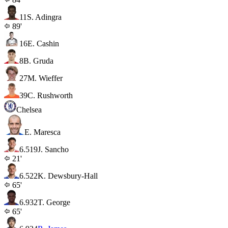
11
S. Adingra
89'
16
E. Cashin
8
B. Gruda
27
M. Wieffer
39
C. Rushworth
Chelsea
E. Maresca
6.5
19
J. Sancho
21'
6.5
22
K. Dewsbury-Hall
65'
6.9
32
T. George
65'