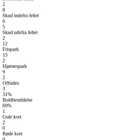
2
8
Skud indefra feltet
6
5
Skud udefra feltet
2
12
Frispark
15
2
Hjørnespark
9
2
Offsides
3
31%
Boldbesiddelse
69%
1
Gule kort
2
0
Røde kort
0