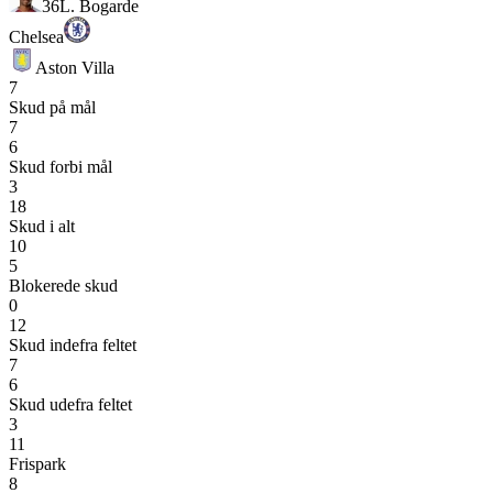
36
L. Bogarde
Chelsea
Aston Villa
7
Skud på mål
7
6
Skud forbi mål
3
18
Skud i alt
10
5
Blokerede skud
0
12
Skud indefra feltet
7
6
Skud udefra feltet
3
11
Frispark
8