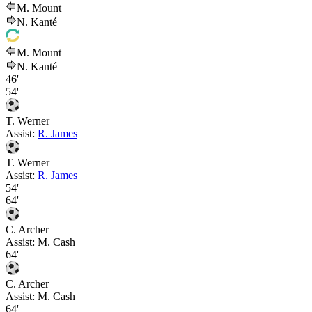
M. Mount
N. Kanté
M. Mount
N. Kanté
46'
54'
T. Werner
Assist:
R. James
T. Werner
Assist:
R. James
54'
64'
C. Archer
Assist:
M. Cash
64'
C. Archer
Assist:
M. Cash
64'