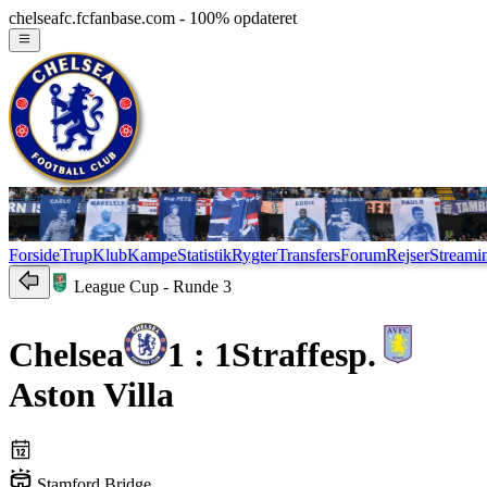
chelseafc.fcfanbase.com - 100% opdateret
Forside
Trup
Klub
Kampe
Statistik
Rygter
Transfers
Forum
Rejser
Streami
League Cup
- Runde 3
Chelsea
1 : 1
Straffesp.
Aston Villa
Stamford Bridge