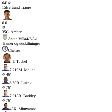
64'
15
Bertrand Traoré
6.6
35
C. Archer
Aston Villa
4-2-3-1
Træner og udskiftninger
Chelsea
T. Tuchel
7.2
19
M. Mount
46'
6.6
9
R. Lukaku
76'
7.0
18
R. Barkley
76'
43
X. Mbuyamba