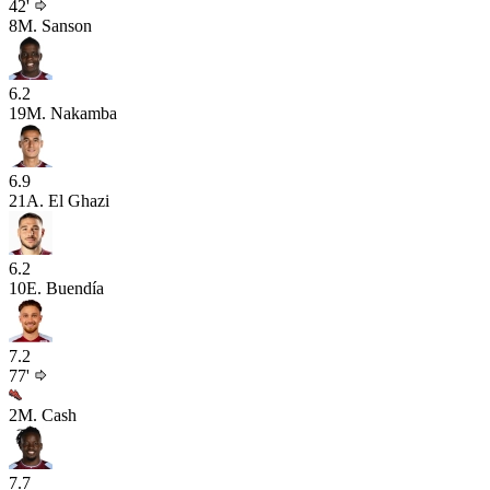
42'
8
M. Sanson
6.2
19
M. Nakamba
6.9
21
A. El Ghazi
6.2
10
E. Buendía
7.2
77'
2
M. Cash
7.7