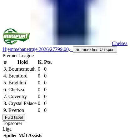
Chelsea
Hjemmebanetrøje 2026/27
799.00,-
Se mere hos Unisport
Premier League
#
Hold
K.
Pts.
3.
Bournemouth
0
0
4.
Brentford
0
0
5.
Brighton
0
0
6.
Chelsea
0
0
7.
Coventry
0
0
8.
Crystal Palace
0
0
9.
Everton
0
0
Fuld tabel
Topscorer
Liga
Spiller
Mål
Assists