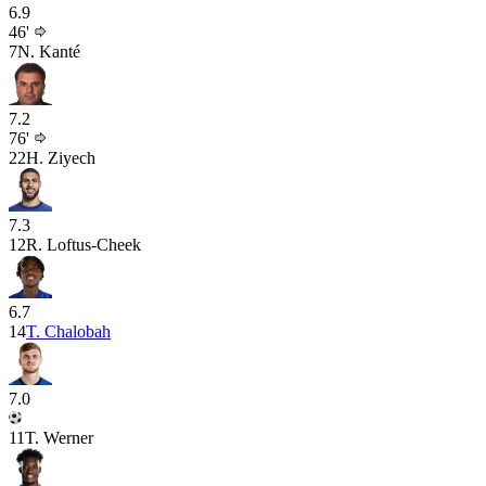
6.9
46'
7
N. Kanté
7.2
76'
22
H. Ziyech
7.3
12
R. Loftus-Cheek
6.7
14
T. Chalobah
7.0
11
T. Werner