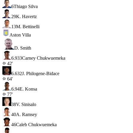
6
Thiago Silva
29
K. Havertz
13
M. Bettinelli
Aston Villa
D. Smith
6.9
33
Carney Chukwuemeka
42'
6.6
32
J. Philogene-Bidace
64'
6.9
4
E. Konsa
77'
38
V. Sinisalo
40
A. Ramsey
46
Caleb Chukwuemeka