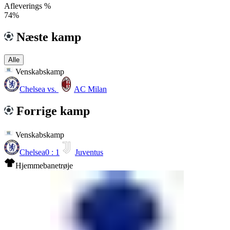
Afleverings %
74%
Næste kamp
Alle
Venskabskamp
Chelsea
vs.
AC Milan
Forrige kamp
Venskabskamp
Chelsea
0 : 1
Juventus
Hjemmebanetrøje