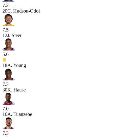
7.2
20
C. Hudson-Odoi
7.5
12
J. Steer
5.6
18
A. Young
7.3
30
K. Hause
7.0
16
A. Tuanzebe
7.3