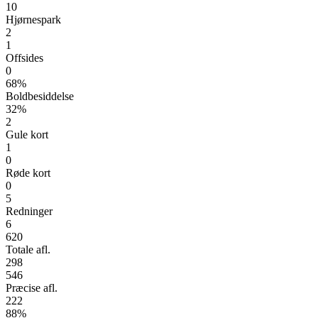
10
Hjørnespark
2
1
Offsides
0
68%
Boldbesiddelse
32%
2
Gule kort
1
0
Røde kort
0
5
Redninger
6
620
Totale afl.
298
546
Præcise afl.
222
88%