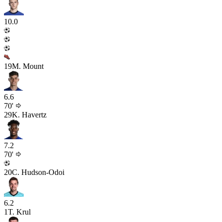
10.0
19
M. Mount
6.6
70'
29
K. Havertz
7.2
70'
20
C. Hudson-Odoi
6.2
1
T. Krul