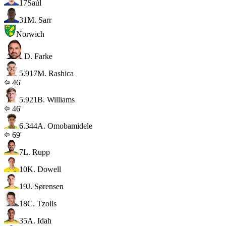
17
Saúl
31
M. Sarr
Norwich
D. Farke
5.9
17
M. Rashica
46'
5.9
21
B. Williams
46'
6.3
44
A. Omobamidele
69'
7
L. Rupp
10
K. Dowell
19
J. Sørensen
18
C. Tzolis
35
A. Idah