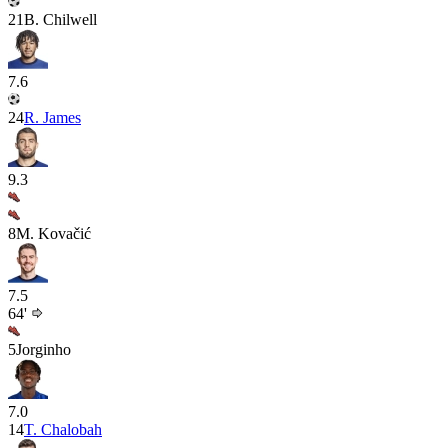
21
B. Chilwell
7.6
24
R. James
9.3
8
M. Kovačić
7.5
64'
5
Jorginho
7.0
14
T. Chalobah