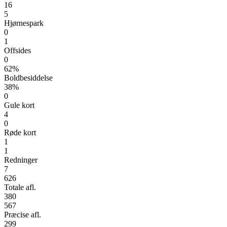
16
5
Hjørnespark
0
1
Offsides
0
62%
Boldbesiddelse
38%
0
Gule kort
4
0
Røde kort
1
1
Redninger
7
626
Totale afl.
380
567
Præcise afl.
299