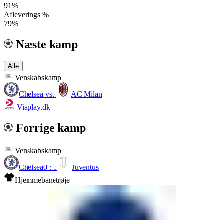
91%
Afleverings %
79%
Næste kamp
Alle
Venskabskamp
Chelsea
vs.
AC Milan
Viaplay.dk
Forrige kamp
Venskabskamp
Chelsea
0 : 1
Juventus
Hjemmebanetrøje