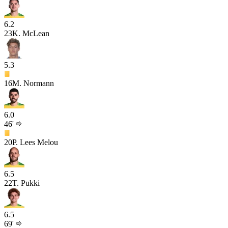
6.2
23
K. McLean
5.3
16
M. Normann
6.0
46'
20
P. Lees Melou
6.5
22
T. Pukki
6.5
69'