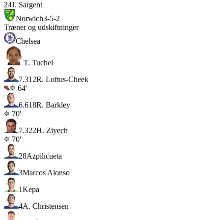
24
J. Sargent
Norwich
3-5-2
Træner og udskiftninger
Chelsea
T. Tuchel
7.3
12
R. Loftus-Cheek
64'
6.6
18
R. Barkley
70'
7.3
22
H. Ziyech
70'
28
Azpilicueta
3
Marcos Alonso
1
Kepa
4
A. Christensen