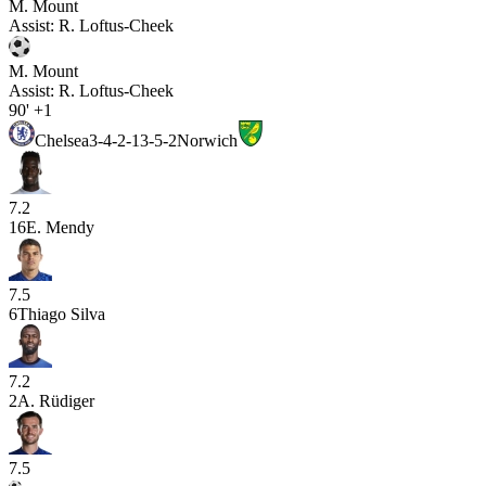
M. Mount
Assist:
R. Loftus-Cheek
M. Mount
Assist:
R. Loftus-Cheek
90'
+1
Chelsea
3-4-2-1
3-5-2
Norwich
7.2
16
E. Mendy
7.5
6
Thiago Silva
7.2
2
A. Rüdiger
7.5