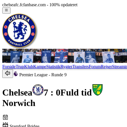
chelseafc.fcfanbase.com - 100% opdateret
Forside
Trup
Klub
Kampe
Statistik
Rygter
Transfers
Forum
Rejser
Streami
Premier League
- Runde 9
Chelsea
7 : 0
Fuld tid
Norwich
Stamford Bridge