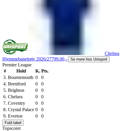
Chelsea
Hjemmebanetrøje 2026/27
799.00,-
Se mere hos Unisport
Premier League
#
Hold
K.
Pts.
3.
Bournemouth
0
0
4.
Brentford
0
0
5.
Brighton
0
0
6.
Chelsea
0
0
7.
Coventry
0
0
8.
Crystal Palace
0
0
9.
Everton
0
0
Fuld tabel
Topscorer