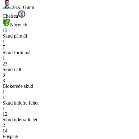
28
A. Gunn
Chelsea
Norwich
13
Skud på mål
1
7
Skud forbi mål
1
23
Skud i alt
3
3
Blokerede skud
1
11
Skud indefra feltet
1
12
Skud udefra feltet
2
14
Frispark