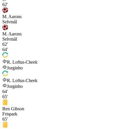
62'
M. Aarons
Selvmål
M. Aarons
Selvmål
62'
64'
R. Loftus-Cheek
Jorginho
R. Loftus-Cheek
Jorginho
64'
65'
Ben Gibson
Frispark
65'