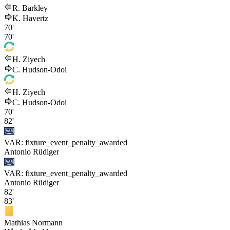
R. Barkley
K. Havertz
70'
70'
H. Ziyech
C. Hudson-Odoi
H. Ziyech
C. Hudson-Odoi
70'
82'
VAR: fixture_event_penalty_awarded
Antonio Rüdiger
VAR: fixture_event_penalty_awarded
Antonio Rüdiger
82'
83'
Mathias Normann