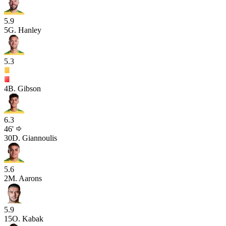
5.9
5
G. Hanley
5.3
4
B. Gibson
6.3
46'
30
D. Giannoulis
5.6
2
M. Aarons
5.9
15
O. Kabak