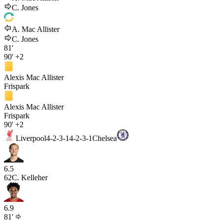
C. Jones
A. Mac Allister
C. Jones
81'
90'
+2
Alexis Mac Allister
Frispark
Alexis Mac Allister
Frispark
90'
+2
Liverpool
4-2-3-1
4-2-3-1
Chelsea
6.5
62
C. Kelleher
6.9
81'