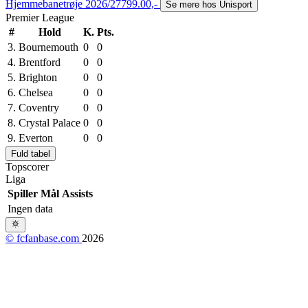
Hjemmebanetrøje 2026/27
799.00,-
Se mere hos Unisport
Premier League
#
Hold
K.
Pts.
3.
Bournemouth
0
0
4.
Brentford
0
0
5.
Brighton
0
0
6.
Chelsea
0
0
7.
Coventry
0
0
8.
Crystal Palace
0
0
9.
Everton
0
0
Fuld tabel
Topscorer
Liga
Spiller
Mål
Assists
Ingen data
© fcfanbase.com
2026