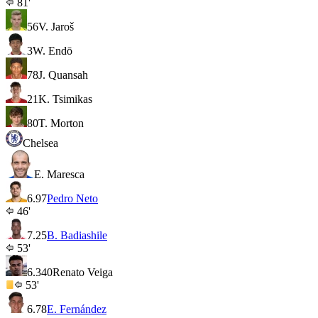
81'
56
V. Jaroš
3
W. Endō
78
J. Quansah
21
K. Tsimikas
80
T. Morton
Chelsea
E. Maresca
6.9
7
Pedro Neto
46'
7.2
5
B. Badiashile
53'
6.3
40
Renato Veiga
53'
6.7
8
E. Fernández