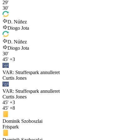
29'
30'
D. Núñez
Diogo Jota
D. Núñez
Diogo Jota
30'
45'
+3
VAR: Straffespark annulleret
Curtis Jones
VAR: Straffespark annulleret
Curtis Jones
45'
+3
45'
+8
Dominik Szoboszlai
Frispark
Dominik Szoboszlai