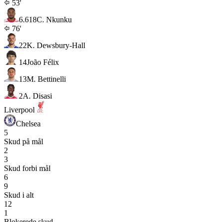
53'
6.6
18
C. Nkunku
76'
22
K. Dewsbury-Hall
14
João Félix
13
M. Bettinelli
2
A. Disasi
Liverpool
Chelsea
5
Skud på mål
2
3
Skud forbi mål
6
9
Skud i alt
12
1
Blokerede skud