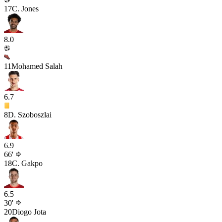
17
C. Jones
8.0
11
Mohamed Salah
6.7
8
D. Szoboszlai
6.9
66'
18
C. Gakpo
6.5
30'
20
Diogo Jota