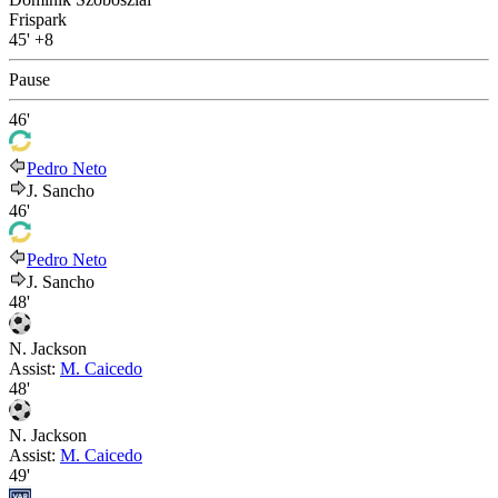
Frispark
45'
+8
Pause
46'
Pedro Neto
J. Sancho
46'
Pedro Neto
J. Sancho
48'
N. Jackson
Assist:
M. Caicedo
48'
N. Jackson
Assist:
M. Caicedo
49'