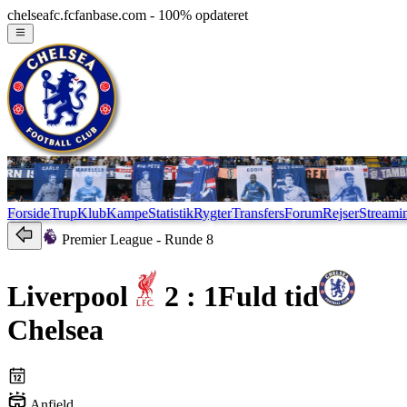
chelseafc.fcfanbase.com - 100% opdateret
Forside
Trup
Klub
Kampe
Statistik
Rygter
Transfers
Forum
Rejser
Streami
Premier League
- Runde 8
Liverpool
2 : 1
Fuld tid
Chelsea
Anfield