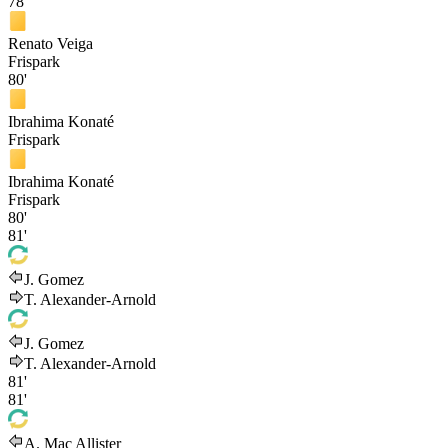
78'
Renato Veiga
Frispark
80'
Ibrahima Konaté
Frispark
Ibrahima Konaté
Frispark
80'
81'
J. Gomez
T. Alexander-Arnold
J. Gomez
T. Alexander-Arnold
81'
81'
A. Mac Allister