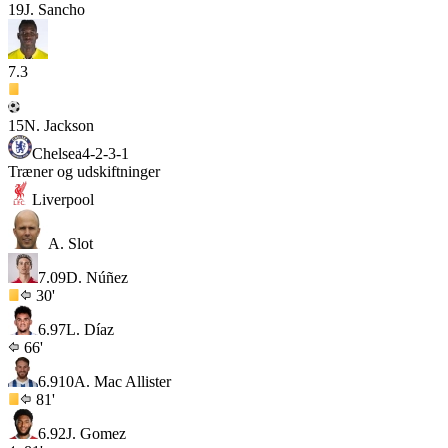
19
J. Sancho
7.3
15
N. Jackson
Chelsea
4-2-3-1
Træner og udskiftninger
Liverpool
A. Slot
7.0
9
D. Núñez
30'
6.9
7
L. Díaz
66'
6.9
10
A. Mac Allister
81'
6.9
2
J. Gomez