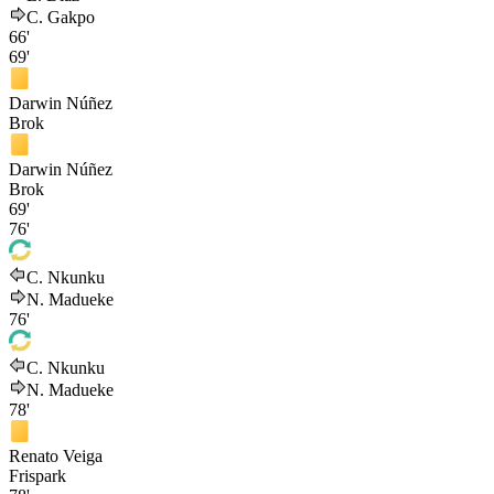
C. Gakpo
66'
69'
Darwin Núñez
Brok
Darwin Núñez
Brok
69'
76'
C. Nkunku
N. Madueke
76'
C. Nkunku
N. Madueke
78'
Renato Veiga
Frispark