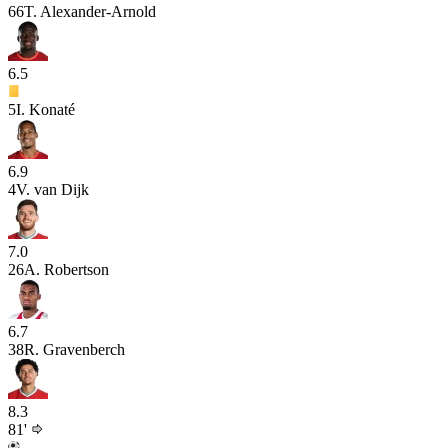
66
T. Alexander-Arnold
6.5
5
I. Konaté
6.9
4
V. van Dijk
7.0
26
A. Robertson
6.7
38
R. Gravenberch
8.3
81'