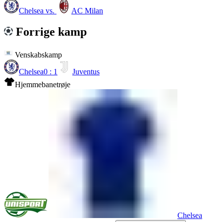
Chelsea
vs.
AC Milan
Forrige kamp
Venskabskamp
Chelsea
0 : 1
Juventus
Hjemmebanetrøje
Chelsea