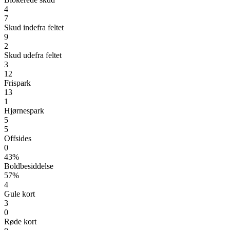
4
7
Skud indefra feltet
9
2
Skud udefra feltet
3
12
Frispark
13
1
Hjørnespark
5
5
Offsides
0
43%
Boldbesiddelse
57%
4
Gule kort
3
0
Røde kort