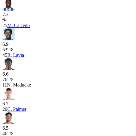
7.3
25
M. Caicedo
6.9
53'
45
R. Lavia
6.6
76'
11
N. Madueke
6.7
20
C. Palmer
6.5
46'