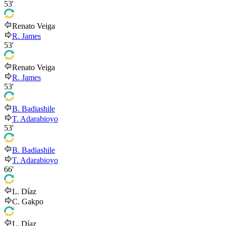
53'
Renato Veiga
R. James
53'
Renato Veiga
R. James
53'
B. Badiashile
T. Adarabioyo
53'
B. Badiashile
T. Adarabioyo
66'
L. Díaz
C. Gakpo
L. Díaz