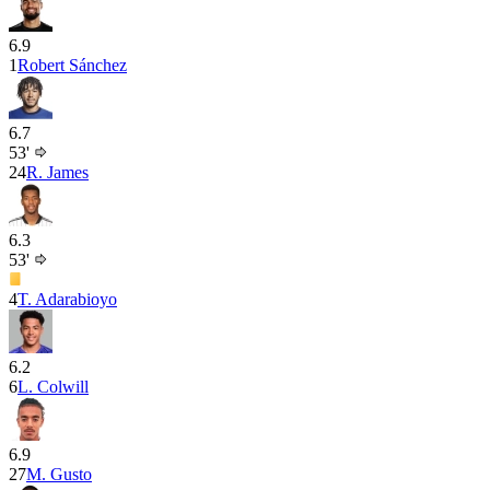
6.9
1
Robert Sánchez
6.7
53'
24
R. James
6.3
53'
4
T. Adarabioyo
6.2
6
L. Colwill
6.9
27
M. Gusto