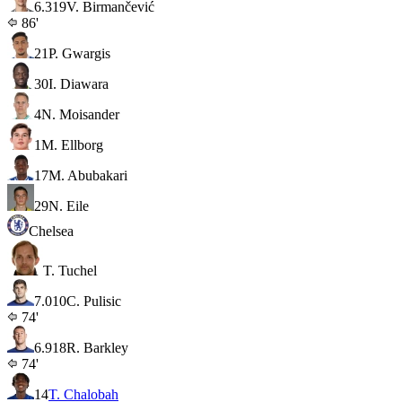
6.3
19
V. Birmančević
86'
21
P. Gwargis
30
I. Diawara
4
N. Moisander
1
M. Ellborg
17
M. Abubakari
29
N. Eile
Chelsea
T. Tuchel
7.0
10
C. Pulisic
74'
6.9
18
R. Barkley
74'
14
T. Chalobah