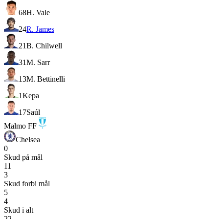
68
H. Vale
24
R. James
21
B. Chilwell
31
M. Sarr
13
M. Bettinelli
1
Kepa
17
Saúl
Malmo FF
Chelsea
0
Skud på mål
11
3
Skud forbi mål
5
4
Skud i alt
22