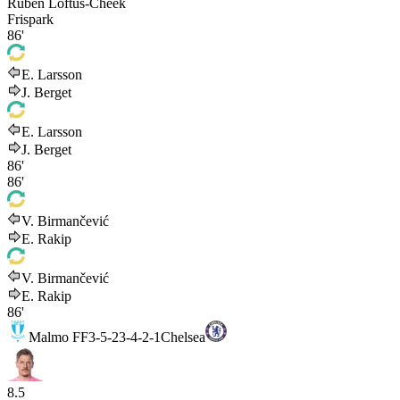
Ruben Loftus-Cheek
Frispark
86'
E. Larsson
J. Berget
E. Larsson
J. Berget
86'
86'
V. Birmančević
E. Rakip
V. Birmančević
E. Rakip
86'
Malmo FF
3-5-2
3-4-2-1
Chelsea
8.5