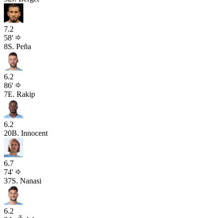
7.2
58'
8
S. Peña
6.2
86'
7
E. Rakip
6.2
20
B. Innocent
6.7
74'
37
S. Nanasi
6.2