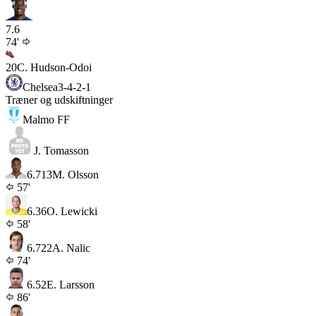
7.6
74'
20
C. Hudson-Odoi
Chelsea
3-4-2-1
Træner og udskiftninger
Malmo FF
J. Tomasson
6.7
13
M. Olsson
57'
6.3
6
O. Lewicki
58'
6.7
22
A. Nalic
74'
6.5
2
E. Larsson
86'