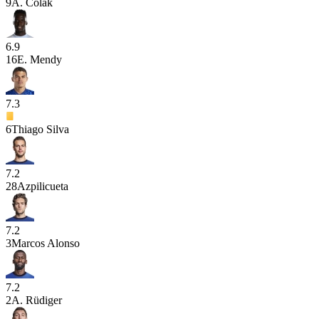
9
A. Čolak
6.9
16
E. Mendy
7.3
6
Thiago Silva
7.2
28
Azpilicueta
7.2
3
Marcos Alonso
7.2
2
A. Rüdiger