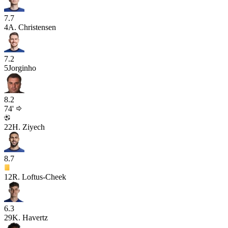
7.7
4
A. Christensen
7.2
5
Jorginho
8.2
74'
22
H. Ziyech
8.7
12
R. Loftus-Cheek
6.3
29
K. Havertz