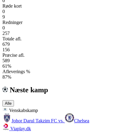
0
Røde kort
0
9
Redninger
0
257
Totale afl.
679
156
Præcise afl.
589
61%
Afleverings %
87%
Næste kamp
Alle
Venskabskamp
Johor Darul Takzim FC
vs.
Chelsea
Viaplay.dk