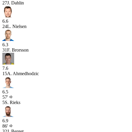
27
J. Dahlin
6.6
24
L. Nielsen
6.3
31
F. Brorsson
7.6
15
A. Ahmedhodzic
6.5
57'
5
S. Rieks
6.9
86'
32
J. Berget