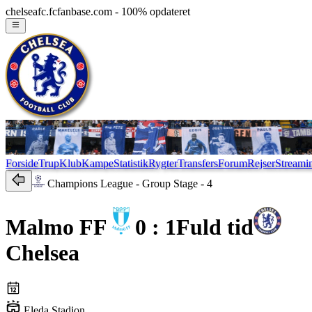
chelseafc.fcfanbase.com - 100% opdateret
Forside
Trup
Klub
Kampe
Statistik
Rygter
Transfers
Forum
Rejser
Streami
Champions League
- Group Stage - 4
Malmo FF
0 : 1
Fuld tid
Chelsea
Eleda Stadion