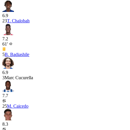
6.9
23
T. Chalobah
7.2
61'
5
B. Badiashile
6.9
3
Marc Cucurella
7.7
25
M. Caicedo
8.3