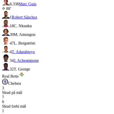
6.3
38
Marc Guiu
88'
1
Robert Sánchez
18
C. Nkunku
39
M. Amougou
47
L. Bergström
4
T. Adarabioyo
34
J. Acheampong
32
T. George
Real Betis
Chelsea
3
Skud på mål
7
6
Skud forbi mål
1