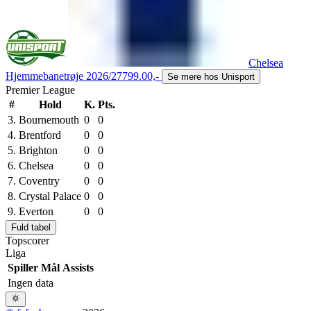
Chelsea
Hjemmebanetrøje 2026/27
799.00,-
Se mere hos Unisport
Premier League
#
Hold
K.
Pts.
3.
Bournemouth
0
0
4.
Brentford
0
0
5.
Brighton
0
0
6.
Chelsea
0
0
7.
Coventry
0
0
8.
Crystal Palace
0
0
9.
Everton
0
0
Fuld tabel
Topscorer
Liga
Spiller
Mål
Assists
Ingen data