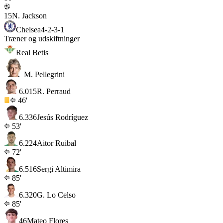
15
N. Jackson
Chelsea
4-2-3-1
Træner og udskiftninger
Real Betis
M. Pellegrini
6.0
15
R. Perraud
46'
6.3
36
Jesús Rodríguez
53'
6.2
24
Aitor Ruibal
72'
6.5
16
Sergi Altimira
85'
6.3
20
G. Lo Celso
85'
46
Mateo Flores