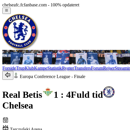
chelseafc.fcfanbase.com - 100% opdateret
Forside
Trup
Klub
Kampe
Statistik
Rygter
Transfers
Forum
Rejser
Streami
Europa Conference League
- Finale
Real Betis
1 : 4
Fuld tid
Chelsea
Tarczyński Arena