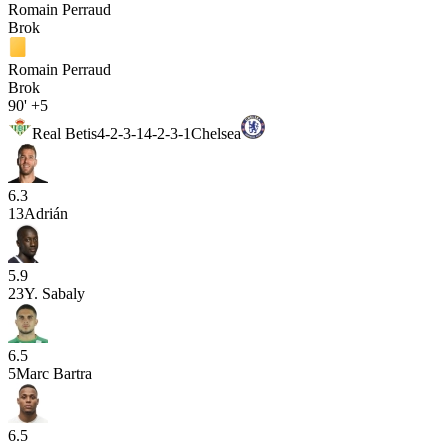
Romain Perraud
Brok
Romain Perraud
Brok
90'
+5
Real Betis
4-2-3-1
4-2-3-1
Chelsea
6.3
13
Adrián
5.9
23
Y. Sabaly
6.5
5
Marc Bartra
6.5