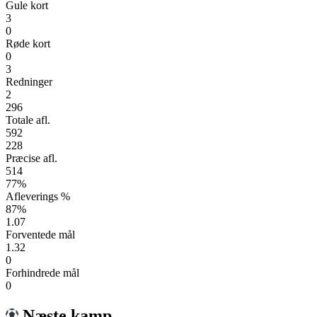
Gule kort
3
0
Røde kort
0
3
Redninger
2
296
Totale afl.
592
228
Præcise afl.
514
77%
Afleverings %
87%
1.07
Forventede mål
1.32
0
Forhindrede mål
0
Næste kamp