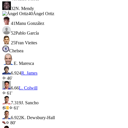
32
N. Mendy
40
Ángel Ortiz
41
Manu González
52
Pablo García
25
Fran Vieites
Chelsea
E. Maresca
6.9
24
R. James
46'
6.6
6
L. Colwill
61'
7.3
19
J. Sancho
61'
6.9
22
K. Dewsbury-Hall
80'