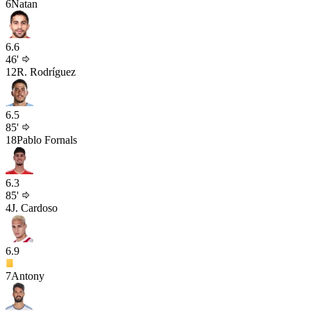
6
Natan
6.6
46'
12
R. Rodríguez
6.5
85'
18
Pablo Fornals
6.3
85'
4
J. Cardoso
6.9
7
Antony