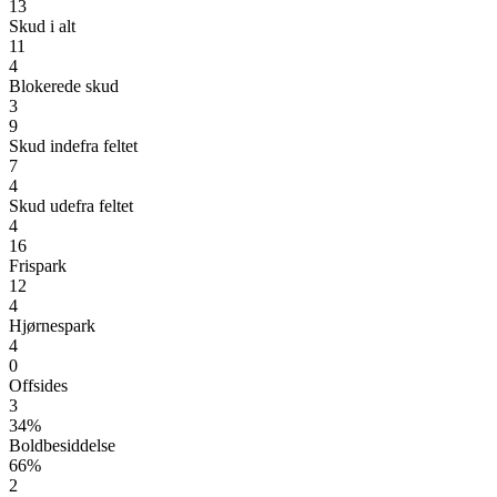
13
Skud i alt
11
4
Blokerede skud
3
9
Skud indefra feltet
7
4
Skud udefra feltet
4
16
Frispark
12
4
Hjørnespark
4
0
Offsides
3
34%
Boldbesiddelse
66%
2