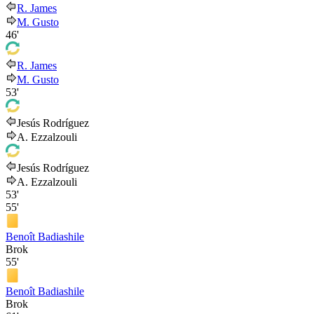
R. James
M. Gusto
46'
R. James
M. Gusto
53'
Jesús Rodríguez
A. Ezzalzouli
Jesús Rodríguez
A. Ezzalzouli
53'
55'
Benoît Badiashile
Brok
55'
Benoît Badiashile
Brok