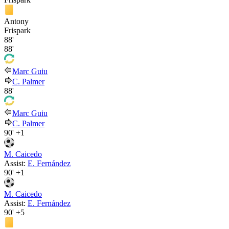
Antony
Frispark
88'
88'
Marc Guiu
C. Palmer
88'
Marc Guiu
C. Palmer
90'
+1
M. Caicedo
Assist:
E. Fernández
90'
+1
M. Caicedo
Assist:
E. Fernández
90'
+5