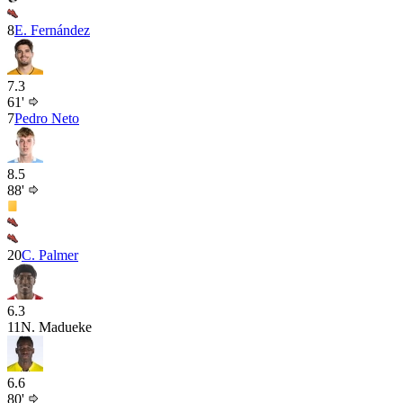
8
E. Fernández
7.3
61'
7
Pedro Neto
8.5
88'
20
C. Palmer
6.3
11
N. Madueke
6.6
80'