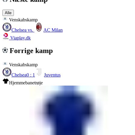
Alle
Venskabskamp
Chelsea
vs.
AC Milan
Viaplay.dk
Forrige kamp
Venskabskamp
Chelsea
0 : 1
Juventus
Hjemmebanetrøje