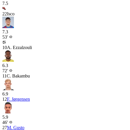
7.5
22
Isco
7.3
53'
10
A. Ezzalzouli
6.3
72'
11
C. Bakambu
6.9
12
F. Jørgensen
5.9
46'
27
M. Gusto