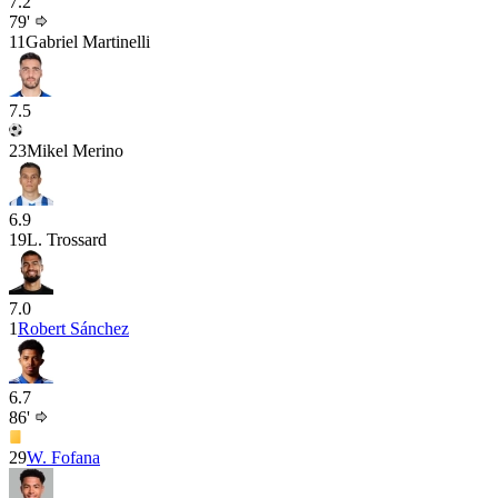
7.2
79'
11
Gabriel Martinelli
7.5
23
Mikel Merino
6.9
19
L. Trossard
7.0
1
Robert Sánchez
6.7
86'
29
W. Fofana