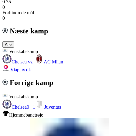
0.35
0
Forhindrede mål
0
Næste kamp
Alle
Venskabskamp
Chelsea
vs.
AC Milan
Viaplay.dk
Forrige kamp
Venskabskamp
Chelsea
0 : 1
Juventus
Hjemmebanetrøje