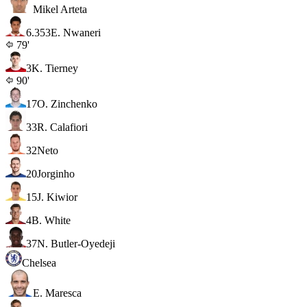
Mikel Arteta
6.3
53
E. Nwaneri
79'
3
K. Tierney
90'
17
O. Zinchenko
33
R. Calafiori
32
Neto
20
Jorginho
15
J. Kiwior
4
B. White
37
N. Butler-Oyedeji
Chelsea
E. Maresca