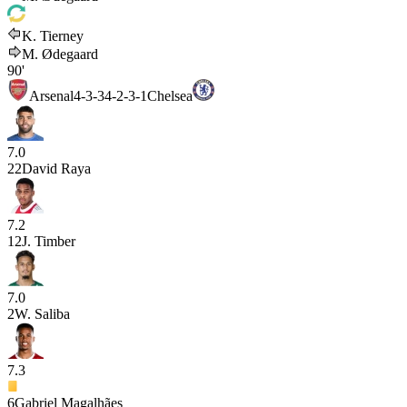
K. Tierney
M. Ødegaard
90'
Arsenal
4-3-3
4-2-3-1
Chelsea
7.0
22
David Raya
7.2
12
J. Timber
7.0
2
W. Saliba
7.3
6
Gabriel Magalhães