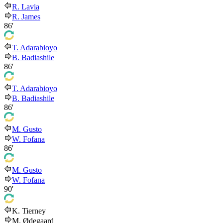
R. Lavia
R. James
86'
T. Adarabioyo
B. Badiashile
86'
T. Adarabioyo
B. Badiashile
86'
M. Gusto
W. Fofana
86'
M. Gusto
W. Fofana
90'
K. Tierney
M. Ødegaard