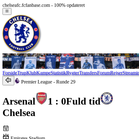
chelseafc.fcfanbase.com - 100% opdateret
Forside
Trup
Klub
Kampe
Statistik
Rygter
Transfers
Forum
Rejser
Streami
Premier League
- Runde 29
Arsenal
1 : 0
Fuld tid
Chelsea
Emirates Stadium