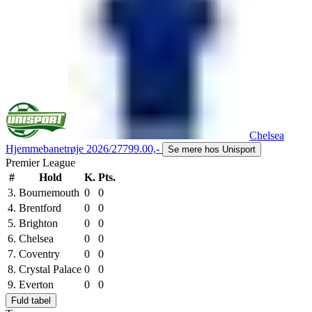
Chelsea
Hjemmebanetrøje 2026/27
799.00,-
Se mere hos Unisport
Premier League
#
Hold
K.
Pts.
3.
Bournemouth
0
0
4.
Brentford
0
0
5.
Brighton
0
0
6.
Chelsea
0
0
7.
Coventry
0
0
8.
Crystal Palace
0
0
9.
Everton
0
0
Fuld tabel