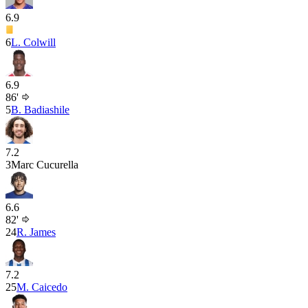
6.9
6
L. Colwill
6.9
86'
5
B. Badiashile
7.2
3
Marc Cucurella
6.6
82'
24
R. James
7.2
25
M. Caicedo