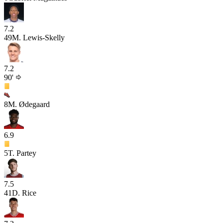
7.2
49
M. Lewis-Skelly
7.2
90'
8
M. Ødegaard
6.9
5
T. Partey
7.5
41
D. Rice