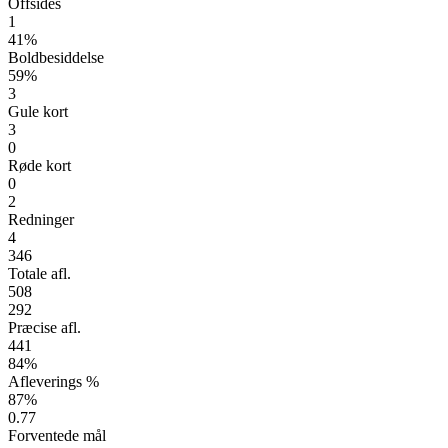
Offsides
1
41%
Boldbesiddelse
59%
3
Gule kort
3
0
Røde kort
0
2
Redninger
4
346
Totale afl.
508
292
Præcise afl.
441
84%
Afleverings %
87%
0.77
Forventede mål