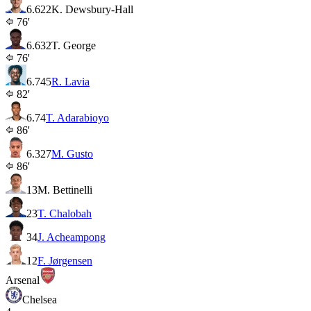
6.6
22
K. Dewsbury-Hall
76'
6.6
32
T. George
76'
6.7
45
R. Lavia
82'
6.7
4
T. Adarabioyo
86'
6.3
27
M. Gusto
86'
13
M. Bettinelli
23
T. Chalobah
34
J. Acheampong
12
F. Jørgensen
Arsenal
Chelsea