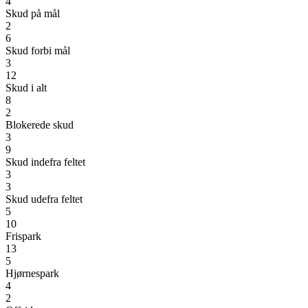
4
Skud på mål
2
6
Skud forbi mål
3
12
Skud i alt
8
2
Blokerede skud
3
9
Skud indefra feltet
3
3
Skud udefra feltet
5
10
Frispark
13
5
Hjørnespark
4
2