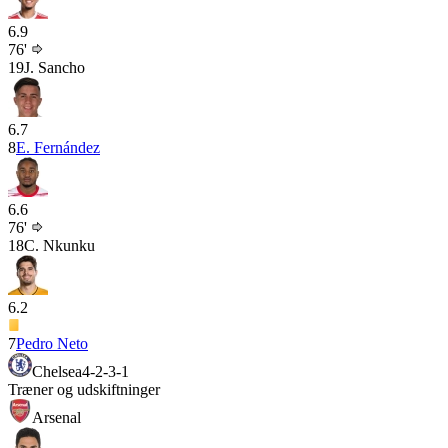
6.9
76'
19
J. Sancho
6.7
8
E. Fernández
6.6
76'
18
C. Nkunku
6.2
7
Pedro Neto
Chelsea
4-2-3-1
Træner og udskiftninger
Arsenal