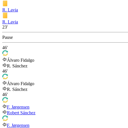
R. Lavia
R. Lavia
23'
Pause
46'
Álvaro Fidalgo
R. Sánchez
46'
Álvaro Fidalgo
R. Sánchez
46'
F. Jørgensen
Robert Sánchez
F. Jørgensen