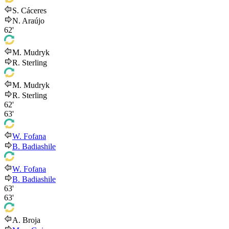
S. Cáceres
N. Araújo
62'
M. Mudryk
R. Sterling
M. Mudryk
R. Sterling
62'
63'
W. Fofana
B. Badiashile
W. Fofana
B. Badiashile
63'
63'
A. Broja