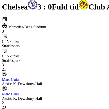
Chelsea
3 : 0
Fuld tid
Club 
Mercedes-Benz Stadium
3'
C. Nkunku
Straffespark
C. Nkunku
Straffespark
3'
21'
Marc Guiu
Assist:
K. Dewsbury-Hall
Marc Guiu
Assist:
K. Dewsbury-Hall
21'
23'