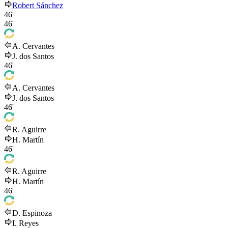
Robert Sánchez
46'
46'
A. Cervantes
J. dos Santos
46'
A. Cervantes
J. dos Santos
46'
R. Aguirre
H. Martín
46'
R. Aguirre
H. Martín
46'
D. Espinoza
I. Reyes