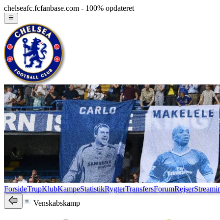
chelseafc.fcfanbase.com - 100% opdateret
Forside
Trup
Klub
Kampe
Statistik
Rygter
Transfers
Forum
Rejser
Streami
Venskabskamp