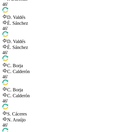
46'
D. Valdés
É. Sánchez
46'
D. Valdés
É. Sánchez
46'
C. Borja
C. Calderón
46'
C. Borja
C. Calderón
46'
S. Cáceres
N. Araújo
46'