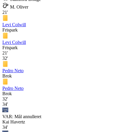
M. Oliver
21'
Levi Colwill
Frispark
Levi Colwill
Frispark
21'
32'
Pedro Neto
Brok
Pedro Neto
Brok
32'
34'
VAR: Mål annulleret
Kai Havertz
34'