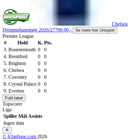
Chelsea
Hjemmebanetrøje 2026/27
799.00,-
Se mere hos Unisport
Premier League
#
Hold
K.
Pts.
3.
Bournemouth
0
0
4.
Brentford
0
0
5.
Brighton
0
0
6.
Chelsea
0
0
7.
Coventry
0
0
8.
Crystal Palace
0
0
9.
Everton
0
0
Fuld tabel
Topscorer
Liga
Spiller
Mål
Assists
Ingen data
© fcfanbase.com
2026