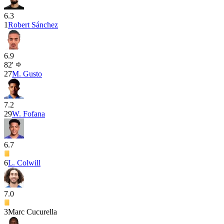
6.3
1
Robert Sánchez
6.9
82'
27
M. Gusto
7.2
29
W. Fofana
6.7
6
L. Colwill
7.0
3
Marc Cucurella