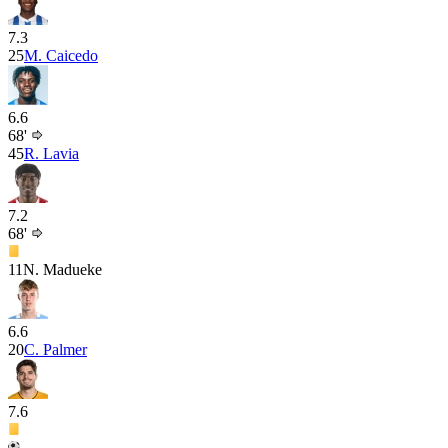
7.3
25
M. Caicedo
6.6
68'
45
R. Lavia
7.2
68'
11
N. Madueke
6.6
20
C. Palmer
7.6