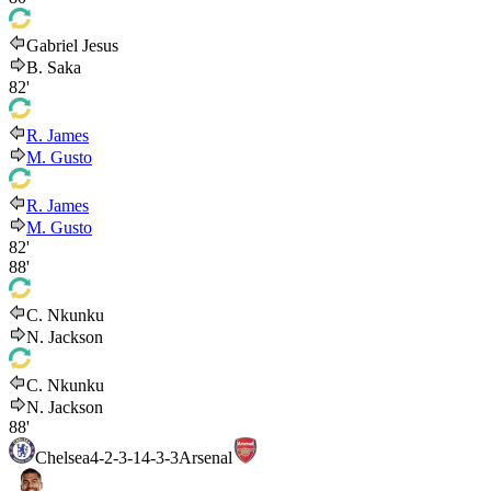
Gabriel Jesus
B. Saka
82'
R. James
M. Gusto
R. James
M. Gusto
82'
88'
C. Nkunku
N. Jackson
C. Nkunku
N. Jackson
88'
Chelsea
4-2-3-1
4-3-3
Arsenal