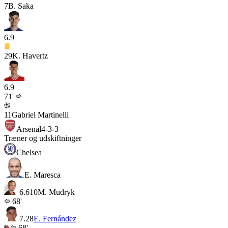
7
B. Saka
6.9
29
K. Havertz
6.9
71'
11
Gabriel Martinelli
Arsenal
4-3-3
Træner og udskiftninger
Chelsea
E. Maresca
6.6
10
M. Mudryk
68'
7.2
8
E. Fernández
68'