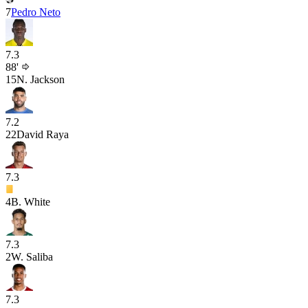
7
Pedro Neto
7.3
88'
15
N. Jackson
7.2
22
David Raya
7.3
4
B. White
7.3
2
W. Saliba
7.3