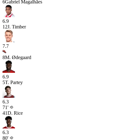
6
Gabriel Magalhães
6.9
12
J. Timber
7.7
8
M. Ødegaard
6.9
5
T. Partey
6.3
71'
41
D. Rice
6.3
80'