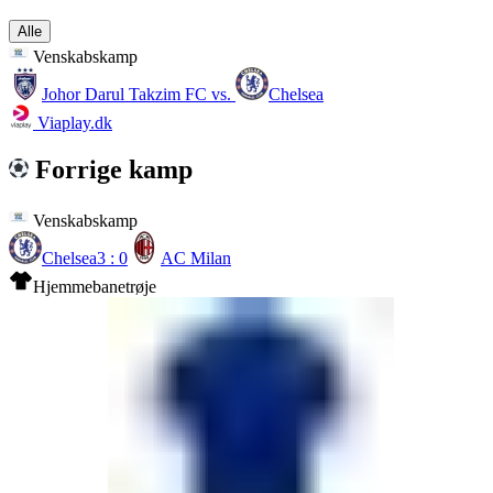
Alle
Venskabskamp
Johor Darul Takzim FC
vs.
Chelsea
Viaplay.dk
Forrige kamp
Venskabskamp
Chelsea
3 : 0
AC Milan
Hjemmebanetrøje