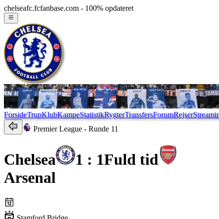
chelseafc.fcfanbase.com - 100% opdateret
Forside
Trup
Klub
Kampe
Statistik
Rygter
Transfers
Forum
Rejser
Streami
Premier League
- Runde 11
Chelsea
1 : 1
Fuld tid
Arsenal
Stamford Bridge