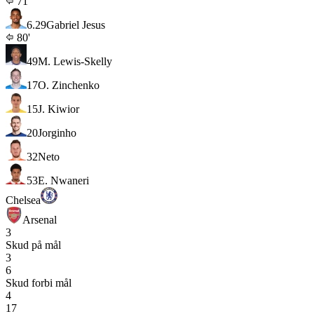
71'
6.2
9
Gabriel Jesus
80'
49
M. Lewis-Skelly
17
O. Zinchenko
15
J. Kiwior
20
Jorginho
32
Neto
53
E. Nwaneri
Chelsea
Arsenal
3
Skud på mål
3
6
Skud forbi mål
4
17