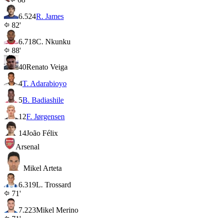
6.5
24
R. James
82'
6.7
18
C. Nkunku
88'
40
Renato Veiga
4
T. Adarabioyo
5
B. Badiashile
12
F. Jørgensen
14
João Félix
Arsenal
Mikel Arteta
6.3
19
L. Trossard
71'
7.2
23
Mikel Merino