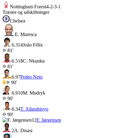
Nottingham Forest
4-2-3-1
Træner og udskiftninger
Chelsea
E. Maresca
6.3
14
João Félix
81'
6.5
18
C. Nkunku
81'
6.9
7
Pedro Neto
90'
6.9
10
M. Mudryk
90'
6.3
4
T. Adarabioyo
90'
12
F. Jørgensen
2
A. Disasi