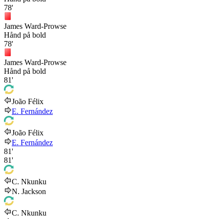
78'
James Ward-Prowse
Hånd på bold
78'
James Ward-Prowse
Hånd på bold
81'
João Félix
E. Fernández
João Félix
E. Fernández
81'
81'
C. Nkunku
N. Jackson
C. Nkunku