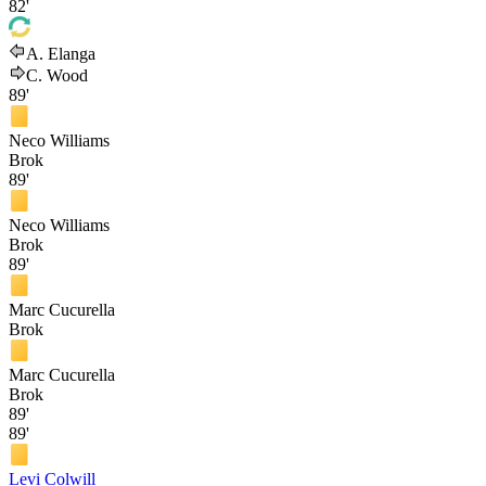
82'
A. Elanga
C. Wood
89'
Neco Williams
Brok
89'
Neco Williams
Brok
89'
Marc Cucurella
Brok
Marc Cucurella
Brok
89'
89'
Levi Colwill