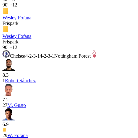
90'
+12
Wesley Fofana
Frispark
Wesley Fofana
Frispark
90'
+12
Chelsea
4-2-3-1
4-2-3-1
Nottingham Forest
8.3
1
Robert Sánchez
7.2
27
M. Gusto
6.9
29
W. Fofana