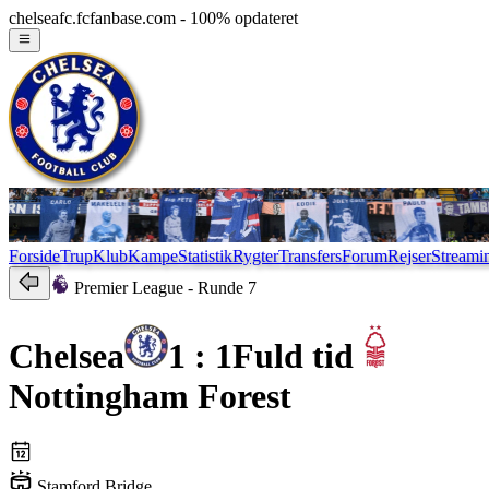
chelseafc.fcfanbase.com - 100% opdateret
Forside
Trup
Klub
Kampe
Statistik
Rygter
Transfers
Forum
Rejser
Streami
Premier League
- Runde 7
Chelsea
1 : 1
Fuld tid
Nottingham Forest
Stamford Bridge