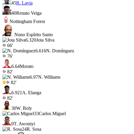
45
R. Lavia
40
Renato Veiga
Nottingham Forest
Nuno Espírito Santo
6.3
20
Jota Silva
66'
6.6
16
N. Domínguez
76'
6.6
4
Morato
82'
6.9
7
N. Williams
82'
6.9
21
A. Elanga
82'
30
W. Boly
33
Carlos Miguel
9
T. Awoniyi
24
R. Sosa