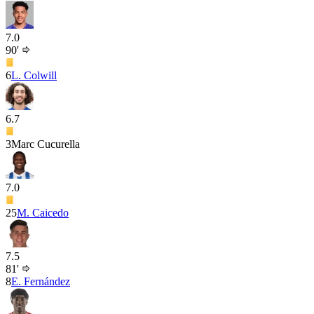
7.0
90'
6
L. Colwill
6.7
3
Marc Cucurella
7.0
25
M. Caicedo
7.5
81'
8
E. Fernández