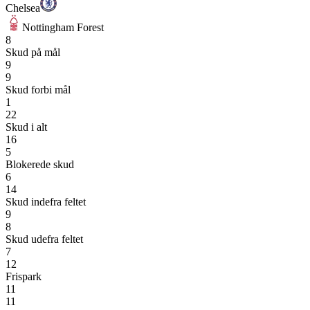
Chelsea
Nottingham Forest
8
Skud på mål
9
9
Skud forbi mål
1
22
Skud i alt
16
5
Blokerede skud
6
14
Skud indefra feltet
9
8
Skud udefra feltet
7
12
Frispark
11
11