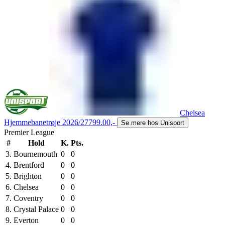
Chelsea
Hjemmebanetrøje 2026/27
799.00,-
Se mere hos Unisport
Premier League
#
Hold
K.
Pts.
3.
Bournemouth
0
0
4.
Brentford
0
0
5.
Brighton
0
0
6.
Chelsea
0
0
7.
Coventry
0
0
8.
Crystal Palace
0
0
9.
Everton
0
0