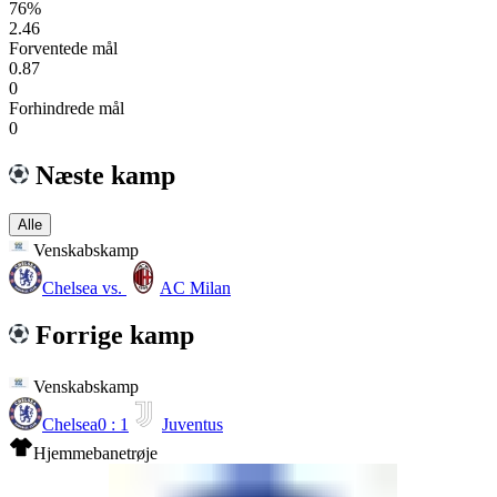
76%
2.46
Forventede mål
0.87
0
Forhindrede mål
0
Næste kamp
Alle
Venskabskamp
Chelsea
vs.
AC Milan
Forrige kamp
Venskabskamp
Chelsea
0 : 1
Juventus
Hjemmebanetrøje