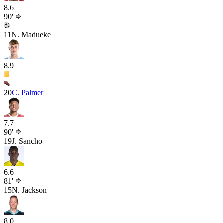
8.6
90'
11
N. Madueke
8.9
20
C. Palmer
7.7
90'
19
J. Sancho
6.6
81'
15
N. Jackson
8.0