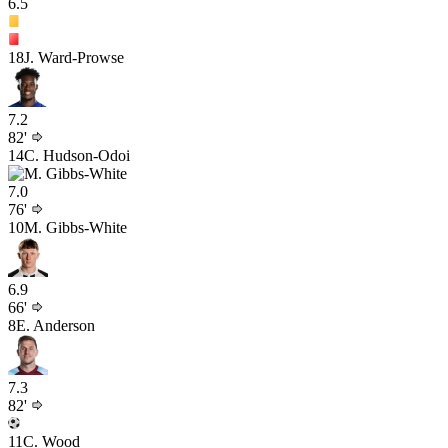
6.5
18
J. Ward-Prowse
7.2
82'
14
C. Hudson-Odoi
7.0
76'
10
M. Gibbs-White
6.9
66'
8
E. Anderson
7.3
82'
11
C. Wood