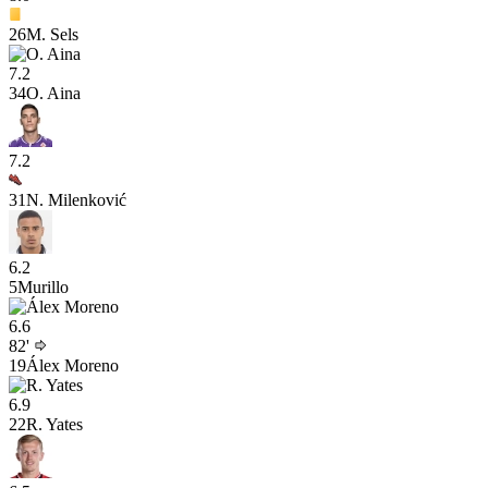
26
M. Sels
7.2
34
O. Aina
7.2
31
N. Milenković
6.2
5
Murillo
6.6
82'
19
Álex Moreno
6.9
22
R. Yates